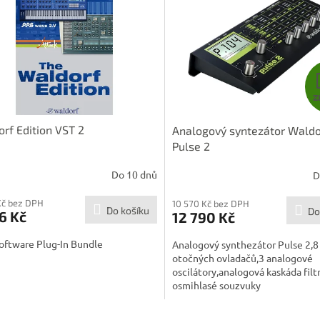
Z
rf Edition VST 2
Analogový syntezátor Waldo
Pulse 2
Do 10 dnů
D
Kč bez DPH
10 570 Kč bez DPH
Do košíku
Do
6 Kč
12 790 Kč
oftware Plug-In Bundle
Analogový synthezátor Pulse 2,8
otočných ovladačů,3 analogové
oscilátory,analogová kaskáda filt
osmihlasé souzvuky
O