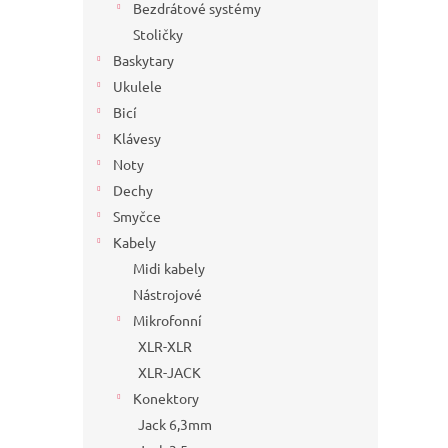
Bezdrátové systémy
Stoličky
Baskytary
Ukulele
Bicí
Klávesy
Noty
Dechy
Smyčce
Kabely
Midi kabely
Nástrojové
Mikrofonní
XLR-XLR
XLR-JACK
Konektory
Jack 6,3mm