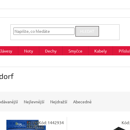
HLEDAT
Klávesy
Noty
Dechy
Smyčce
Kabely
Příslu
dorf
odávanější
Nejlevnější
Nejdražší
Abecedně
Kód:
1442934
Kód