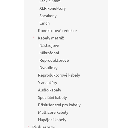
Jack 3,5mm
XLR konektory
Speakony
Cinch
Konektorové redukce
Kabely metráž
Nástrojové
Mikrofonní
Reproduktorové
Dvoulinky
Reproduktorové kabely
Y adaptéry
Audio kabely
Speciální kabely
Příslušenství pro kabely
Multicore kabely
Napájecí kabely
Příslušenství