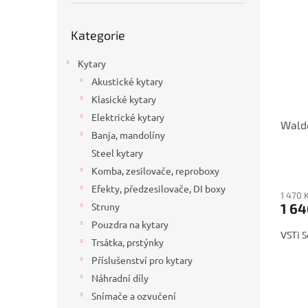
p
p
a
i
r
n
Přeskočit
Kategorie
s
kategorie
o
e
p
d
l
Kytary
r
u
o
k
Akustické kytary
d
t
Klasické kytary
u
ů
Elektrické kytary
Waldo
k
Banja, mandolíny
t
Steel kytary
ů
Komba, zesilovače, reproboxy
Efekty, předzesilovače, DI boxy
1 470 
1 64
Struny
Pouzdra na kytary
VSTi S
Trsátka, prstýnky
Příslušenství pro kytary
Náhradní díly
Snímače a ozvučení