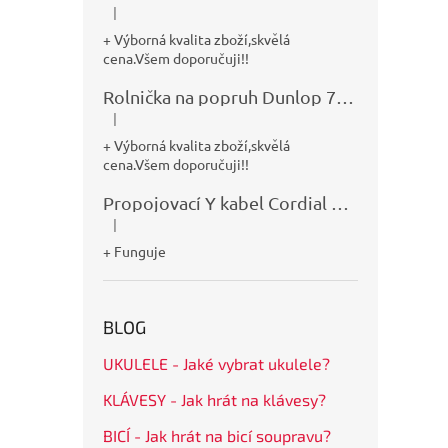
|
Hodnocení produktu je 5 z 5 hvězdiček.
+ Výborná kvalita zboží,skvělá
cena.Všem doporučuji!!
Rolnička na popruh Dunlop 7100
|
Hodnocení produktu je 5 z 5 hvězdiček.
+ Výborná kvalita zboží,skvělá
cena.Všem doporučuji!!
Propojovací Y kabel Cordial CFY0,9VPP
|
Hodnocení produktu je 5 z 5 hvězdiček.
+ Funguje
BLOG
UKULELE - Jaké vybrat ukulele?
KLÁVESY - Jak hrát na klávesy?
BICÍ - Jak hrát na bicí soupravu?