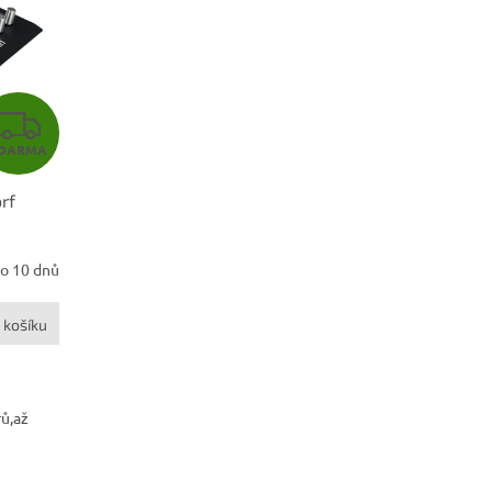
Z
DARMA
D
rf
A
R
o 10 dnů
M
 košíku
A
rů,až