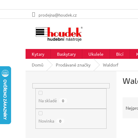
Přejít
prodejna@houdek.cz
na
obsah
Kytary
Baskytary
Ukulele
Bicí
Domů
Prodávané značky
Waldorf
P
Wal
o
s
t
Ř
r
Na skladě
0
a
a
Nejpr
z
n
e
Novinka
n
0
V
n
í
ý
í
p