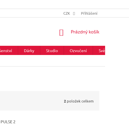
CZK
Přihlášení
NÁKUPNÍ
Prázdný košík
KOŠÍK
šenství
Dárky
Studio
Ozvučení
Světla
Zna
2
položek celkem
:
PULSE 2