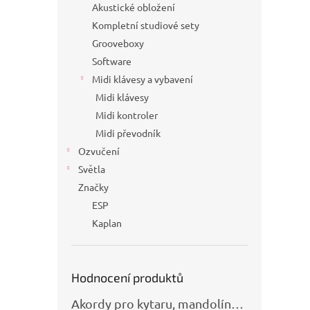
Akustické obložení
Kompletní studiové sety
Grooveboxy
Software
Midi klávesy a vybavení
Midi klávesy
Midi kontroler
Midi převodník
Ozvučení
Světla
Značky
ESP
Kaplan
Hodnocení produktů
Akordy pro kytaru, mandolínu, banjo, basu a klávesy