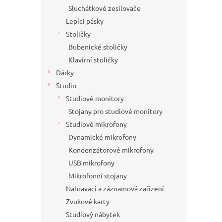
Sluchátkové zesilovače
Lepící pásky
Stoličky
Bubenické stoličky
Klavírní stoličky
Dárky
Studio
Studiové monitory
Stojany pro studiové monitory
Studiové mikrofony
Dynamické mikrofony
Kondenzátorové mikrofony
USB mikrofony
Mikrofonní stojany
Nahravací a záznamová zařízení
Zvukové karty
Studiový nábytek