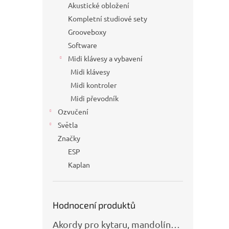
Akustické obložení
Kompletní studiové sety
Grooveboxy
Software
Midi klávesy a vybavení
Midi klávesy
Midi kontroler
Midi převodník
Ozvučení
Světla
Značky
ESP
Kaplan
Hodnocení produktů
Akordy pro kytaru, mandolínu, banjo, basu a klávesy