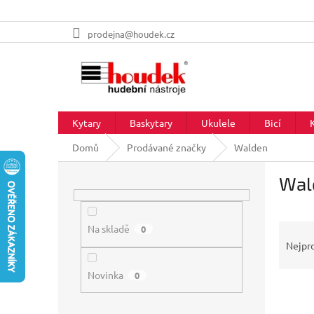
Přejít
prodejna@houdek.cz
na
obsah
Kytary
Baskytary
Ukulele
Bicí
Domů
Prodávané značky
Walden
P
Wal
o
s
t
Ř
r
Na skladě
0
a
a
Nejpr
z
n
e
Novinka
n
0
V
n
í
ý
í
p