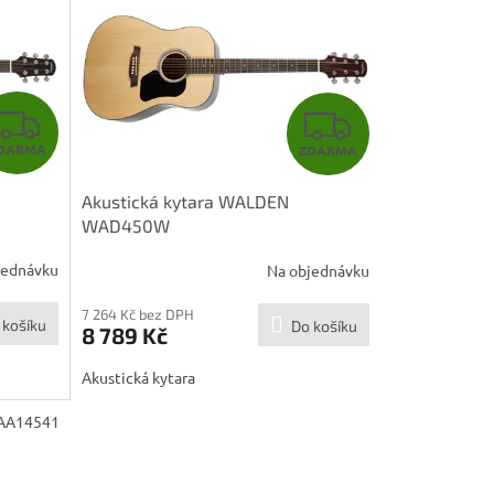
Z
Z
DARMA
ZDARMA
D
D
Akustická kytara WALDEN
A
A
WAD450W
R
R
jednávku
Na objednávku
M
M
7 264 Kč bez DPH
 košíku
Do košíku
8 789 Kč
A
A
Akustická kytara
AA14541