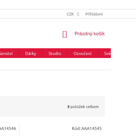
CZK
Přihlášení
NÁKUPNÍ
Prázdný košík
KOŠÍK
šenství
Dárky
Studio
Ozvučení
Světla
Zna
5
položek celkem
AA14546
Kód:
AAA14545