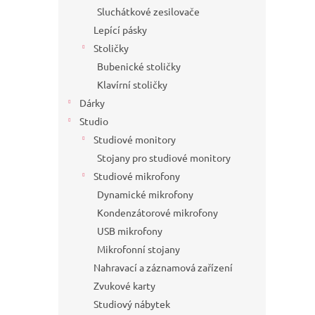
Sluchátkové zesilovače
Lepící pásky
Stoličky
Bubenické stoličky
Klavírní stoličky
Dárky
Studio
Studiové monitory
Stojany pro studiové monitory
Studiové mikrofony
Dynamické mikrofony
Kondenzátorové mikrofony
USB mikrofony
Mikrofonní stojany
Nahravací a záznamová zařízení
Zvukové karty
Studiový nábytek