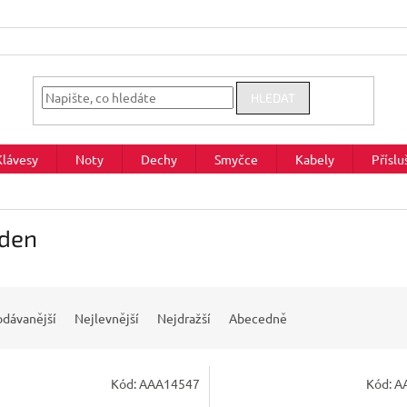
HLEDAT
Klávesy
Noty
Dechy
Smyčce
Kabely
Příslu
den
odávanější
Nejlevnější
Nejdražší
Abecedně
Kód:
AAA14547
Kód:
A