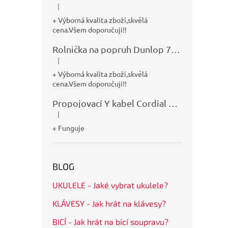
|
Hodnocení produktu je 5 z 5 hvězdiček.
+ Výborná kvalita zboží,skvělá
cena.Všem doporučuji!!
Rolnička na popruh Dunlop 7100
|
Hodnocení produktu je 5 z 5 hvězdiček.
+ Výborná kvalita zboží,skvělá
cena.Všem doporučuji!!
Propojovací Y kabel Cordial CFY0,9VPP
|
Hodnocení produktu je 5 z 5 hvězdiček.
+ Funguje
BLOG
UKULELE - Jaké vybrat ukulele?
KLÁVESY - Jak hrát na klávesy?
BICÍ - Jak hrát na bicí soupravu?