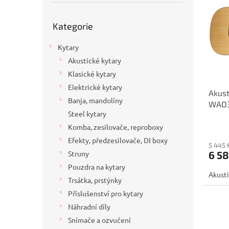
p
p
a
i
r
n
Přeskočit
Kategorie
s
kategorie
o
e
p
d
l
Kytary
r
u
o
k
Akustické kytary
d
t
Klasické kytary
u
ů
Elektrické kytary
Akus
k
Banja, mandolíny
WAO
t
Steel kytary
ů
Komba, zesilovače, reproboxy
Efekty, předzesilovače, DI boxy
5 445 
6 58
Struny
Pouzdra na kytary
Akusti
Trsátka, prstýnky
Příslušenství pro kytary
Náhradní díly
Snímače a ozvučení