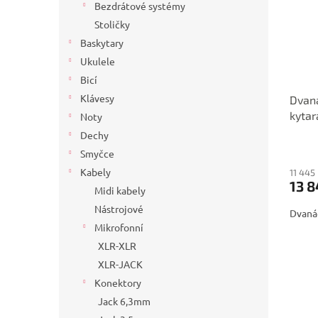
Bezdrátové systémy
Stoličky
Baskytary
Ukulele
Bicí
Klávesy
Dvaná
kyta
Noty
Dechy
Smyčce
Kabely
11 445
13 8
Midi kabely
Nástrojové
Dvanác
Mikrofonní
XLR-XLR
XLR-JACK
Konektory
Jack 6,3mm