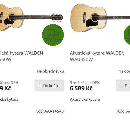
Z
ZDARMA
Z
D
tická kytara WALDEN
Akustická kytara WALDEN
A
350W
WAD350W
R
Na objednávku
Na ob
M
Kč bez DPH
5 445 Kč bez DPH
Do košíku
Do
9 Kč
6 589 Kč
A
cká kytara
Akustická kytara
Kód:
AAA14543
Kód:
A