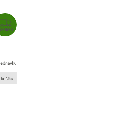
Z
DARMA
D
A
R
jednávku
M
 košíku
A