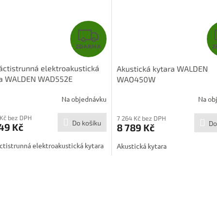
Z
ZDARMA
Z
D
ctistrunná elektroakustická
Akustická kytara WALDEN
A
ra WALDEN WAD552E
WAO450W
R
Na objednávku
Na ob
M
 Kč bez DPH
7 264 Kč bez DPH
Do košíku
Do
49 Kč
8 789 Kč
A
tistrunná elektroakustická kytara
Akustická kytara
O
v
l
á
d
a