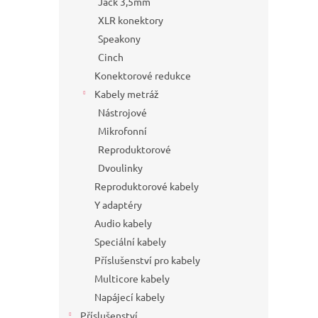
Jack 3,5mm
XLR konektory
Speakony
Cinch
Konektorové redukce
Kabely metráž
Nástrojové
Mikrofonní
Reproduktorové
Dvoulinky
Reproduktorové kabely
Y adaptéry
Audio kabely
Speciální kabely
Příslušenství pro kabely
Multicore kabely
Napájecí kabely
Příslušenství