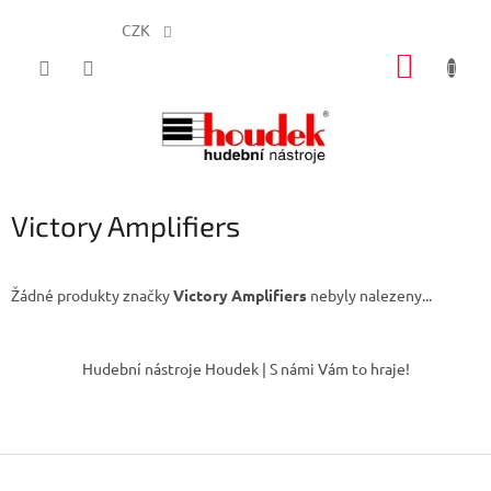
CZK
Přejít
NÁKUP
na
obsah
KOŠÍK
Victory Amplifiers
Žádné produkty značky
Victory Amplifiers
nebyly nalezeny...
Z
á
Hudební nástroje Houdek | S námi Vám to hraje!
p
a
t
í