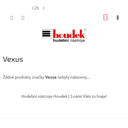
CZK
Přejít
NÁKUP
na
obsah
KOŠÍK
Vexus
Žádné produkty značky
Vexus
nebyly nalezeny...
Z
á
Hudební nástroje Houdek | S námi Vám to hraje!
p
a
t
í