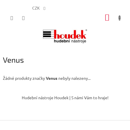
CZK
Přejít
NÁKUP
na
obsah
KOŠÍK
Venus
Žádné produkty značky
Venus
nebyly nalezeny...
Z
á
Hudební nástroje Houdek | S námi Vám to hraje!
p
a
t
í