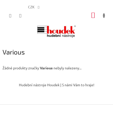
CZK
Přejít
NÁKUP
na
obsah
KOŠÍK
Various
Žádné produkty značky
Various
nebyly nalezeny...
Z
á
Hudební nástroje Houdek | S námi Vám to hraje!
p
a
t
í