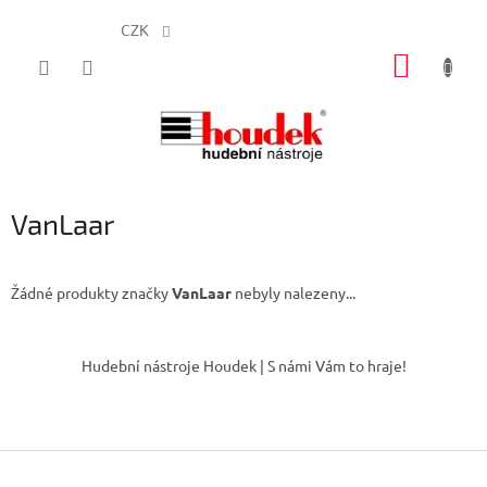
CZK
Přejít
NÁKUP
na
obsah
KOŠÍK
VanLaar
Žádné produkty značky
VanLaar
nebyly nalezeny...
Z
á
Hudební nástroje Houdek | S námi Vám to hraje!
p
a
t
í