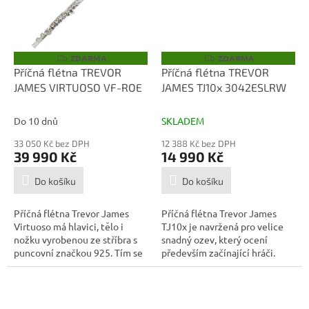
ZDARMA
ZDARMA
Z
Z
D
D
Příčná flétna TREVOR
Příčná flétna TREVOR
A
A
JAMES VIRTUOSO VF-ROE
JAMES TJ10x 3042ESLRW
R
R
M
M
A
A
Do 10 dnů
SKLADEM
33 050 Kč bez DPH
12 388 Kč bez DPH
39 990 Kč
14 990 Kč
Do košíku
Do košíku
Příčná flétna Trevor James
Příčná flétna Trevor James
Virtuoso má hlavici, tělo i
TJ10x je navržená pro velice
nožku vyrobenou ze stříbra s
snadný ozev, který ocení
puncovní značkou 925. Tím se
především začínající hráči.
řadí...
Nástroj...