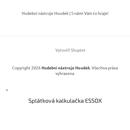
l
Z
á
á
Hudební nástroje Houdek | S námi Vám to hraje!
d
p
a
a
c
t
í
í
p
r
v
Vytvořil Shoptet
k
y
v
Copyright 2026
Hudební nástroje Houdek
. Všechna práva
ý
vyhrazena.
p
i
s
×
u
Splátková kalkulačka ESSOX