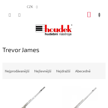
CZK
Přejít
NÁKUP
na
obsah
KOŠÍK
Trevor James
Ř
a
Nejprodávanější
Nejlevnější
Nejdražší
Abecedně
z
e
V
n
ý
í
p
p
i
r
s
o