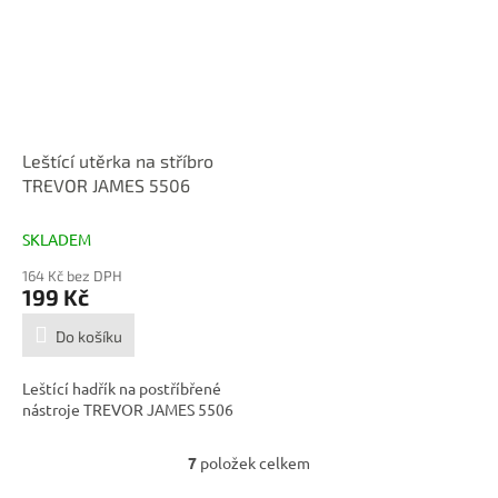
Leštící utěrka na stříbro
TREVOR JAMES 5506
SKLADEM
164 Kč bez DPH
199 Kč
Do košíku
Leštící hadřík na postříbřené
nástroje TREVOR JAMES 5506
7
položek celkem
O
v