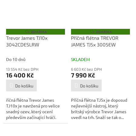
ZDARMA
ZDARMA
Z
Z
D
D
Trevor James TJ10x
Příčná flétna TREVOR
A
A
3042CDESLRW
JAMES TJ5x 3005EW
R
R
M
M
A
A
Do 10 dnů
SKLADEM
13 554 Kč bez DPH
6 603 Kč bez DPH
16 400 Kč
7 990 Kč
Do košíku
Do košíku
říčná flétna Trevor James
Příčná flétna TJ5x je doposud
TJ10x je navržená pro velice
nejlevnější nástroj, který
snadný ozev, který ocení
britský výrobce Trevor James
především začínající hráči.
uvedl na trh. Snaží se tak o...
Nástroj...