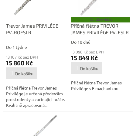
p
d
r
u
o
k
ZDARMA
Z
D
d
t
Trevor James PRIVILÉGE
Příčná flétna TREVOR
A
u
ů
PV-ROESLR
JAMES PRIVILÉGE PV-ESLR
R
M
k
A
Do 10 dnů
Průměrné
t
Do 1 týdne
hodnocení
ů
13 098 Kč bez DPH
produktu
15 849 Kč
13 107 Kč bez DPH
je
15 860 Kč
5,0
Do košíku
z
Do košíku
5
Příčná flétna Trevor James
hvězdiček.
Příčná flétna Trevor James
Privilége s E machanikou
Privilége je určená především
pro studenty a začínající hráče.
Kvalitně zpracovaná...