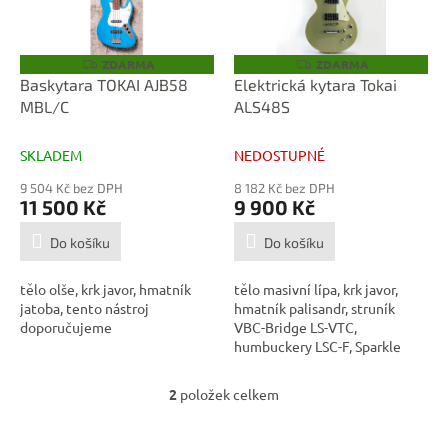
p
d
r
u
o
k
ZDARMA
ZDARMA
Z
Z
D
D
d
t
Baskytara TOKAI AJB58
Elektrická kytara Tokai
A
A
u
ů
MBL/C
ALS48S
R
R
M
M
k
A
A
t
SKLADEM
NEDOSTUPNÉ
ů
9 504 Kč bez DPH
8 182 Kč bez DPH
11 500 Kč
9 900 Kč
Do košíku
Do košíku
tělo olše, krk javor, hmatník
tělo masivní lípa, krk javor,
jatoba, tento nástroj
hmatník palisandr, struník
doporučujeme
VBC-Bridge LS-VTC,
humbuckery LSC-F, Sparkle
Silver
2
položek celkem
O
v
l
Z