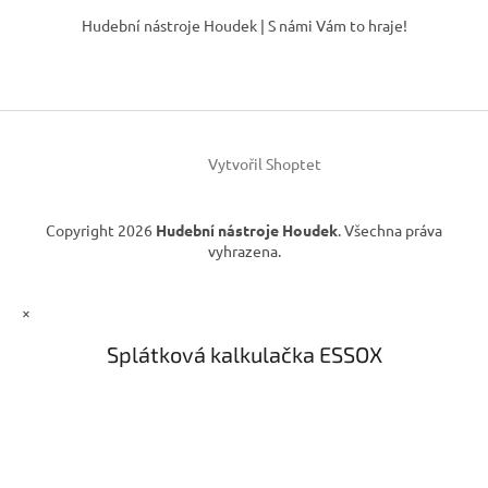
á
á
Hudební nástroje Houdek | S námi Vám to hraje!
d
p
a
a
c
t
í
í
p
r
v
Vytvořil Shoptet
k
y
v
Copyright 2026
Hudební nástroje Houdek
. Všechna práva
ý
vyhrazena.
p
i
s
×
u
Splátková kalkulačka ESSOX