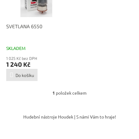
p
d
r
u
o
k
d
t
SVETLANA 6550
u
ů
k
t
SKLADEM
ů
1 025 Kč bez DPH
1 240 Kč
Do košíku
1
položek celkem
O
v
l
Z
á
á
Hudební nástroje Houdek | S námi Vám to hraje!
d
p
a
a
c
t
í