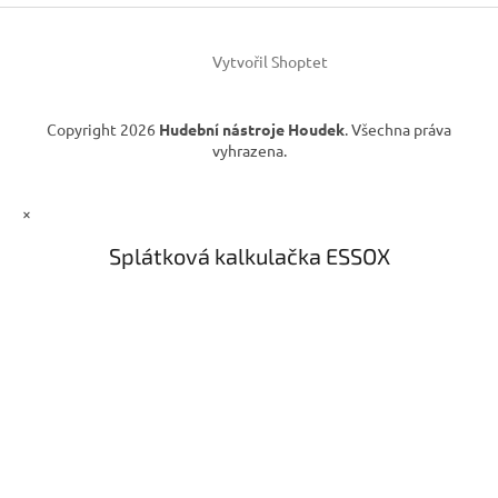
í
p
r
v
Vytvořil Shoptet
k
y
v
Copyright 2026
Hudební nástroje Houdek
. Všechna práva
ý
vyhrazena.
p
i
s
×
u
Splátková kalkulačka ESSOX