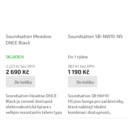
Soundsation Meadow
Soundsation SB-NW10-NS
DNCE Black
SKLADEM
Do 1 týdne
2 223 Kč bez DPH
983 Kč bez DPH
2 690 Kč
1 190 Kč
Do košíku
Do košíku
Soundsation Meadow DNCE
Soundsation SB-NW10-
Black je cenově dostupná
NS jsou bonga pro začátečníky,
elektroakustická kytara s
která nabízejí ideální
velkým rezontaním tělem typu
kombinaci dostupnosti,
Dreadnought...
vzhledu a...