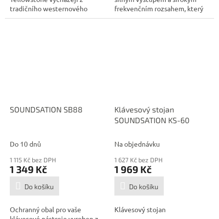
tradičního westernového
frekvenčním rozsahem, který
tvaru Dreadnought....
si...
SOUNDSATION SB88
Klávesový stojan
SOUNDSATION KS-60
Do 10 dnů
Na objednávku
1 115 Kč bez DPH
1 627 Kč bez DPH
1 349 Kč
1 969 Kč
Do košíku
Do košíku
Ochranný obal pro vaše
Klávesový stojan
klávesové nástroje vyroben z