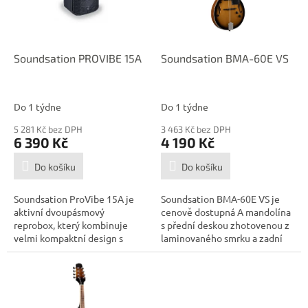
p
d
r
u
o
k
d
t
Soundsation PROVIBE 15A
Soundsation BMA-60E VS
u
ů
k
t
Do 1 týdne
Do 1 týdne
ů
5 281 Kč bez DPH
3 463 Kč bez DPH
6 390 Kč
4 190 Kč
Do košíku
Do košíku
Soundsation ProVibe 15A je
Soundsation BMA-60E VS je
aktivní dvoupásmový
cenově dostupná A mandolína
reprobox, který kombinuje
s přední deskou zhotovenou z
velmi kompaktní design s
laminovaného smrku a zadní
vysokým výkonem a...
deskou...