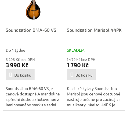
Soundsation BMA-60 VS
Soundsation Marisol 44PK
Do 1 týdne
SKLADEM
3 298 Kč bez DPH
1 479 Kč bez DPH
3 990 Kč
1 790 Kč
Do košíku
Do košíku
Soundsation BMA-60 VS je
Klasické kytary Soundsation
cenově dostupná A mandolína
Marisol jsou cenově dostupné
s přední deskou zhotovenou z
nástroje určené pro začínající
laminovaného smrku a zadní
muzikanty. Marisol 44PK je...
deskou a...