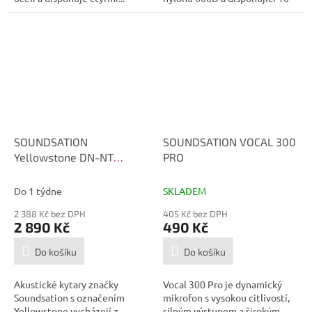
mm...
SOUNDSATION
SOUNDSATION VOCAL 300
Yellowstone DN-NT
PRO
Akustická kytara
Do 1 týdne
SKLADEM
2 388 Kč bez DPH
405 Kč bez DPH
2 890 Kč
490 Kč
Do košíku
Do košíku
Akustické kytary značky
Vocal 300 Pro je dynamický
Soundsation s označením
mikrofon s vysokou citlivostí,
Yellowstone vycházejí z
silným výstupem a širokým