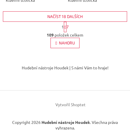
NAČÍST 18 DALŠÍCH
S
1
7
t
O
r
109
položek celkem
v
á
l
NAHORU
n
á
k
d
o
v
Z
a
á
c
á
Hudební nástroje Houdek | S námi Vám to hraje!
n
í
p
í
p
a
r
t
v
í
k
y
v
Vytvořil Shoptet
ý
p
i
Copyright 2026
Hudební nástroje Houdek
. Všechna práva
s
vyhrazena.