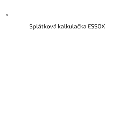
u
×
Splátková kalkulačka ESSOX