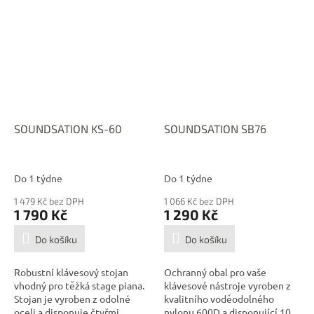
SOUNDSATION KS-60
SOUNDSATION SB76
Do 1 týdne
Do 1 týdne
1 479 Kč bez DPH
1 066 Kč bez DPH
1 790 Kč
1 290 Kč
Do košíku
Do košíku
Robustní klávesový stojan
Ochranný obal pro vaše
vhodný pro těžká stage piana.
klávesové nástroje vyroben z
Stojan je vyroben z odolné
kvalitního voděodolného
oceli a disponuje čtyřmi...
nylonu 600D a disponující 10