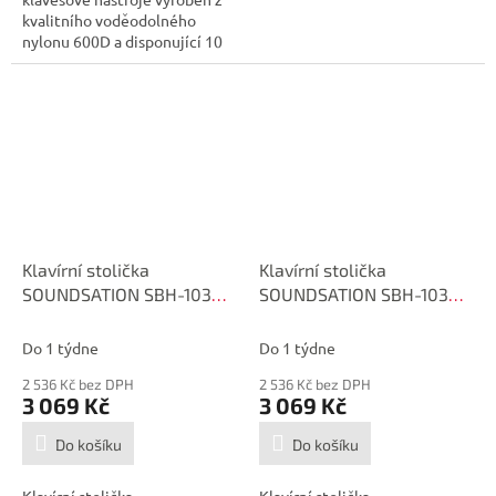
kvalitního voděodolného
nylonu 600D a disponující 10
mm...
Klavírní stolička
Klavírní stolička
SOUNDSATION SBH-103V-
SOUNDSATION SBH-103V-
SBK
WH
Do 1 týdne
Do 1 týdne
2 536 Kč bez DPH
2 536 Kč bez DPH
3 069 Kč
3 069 Kč
Do košíku
Do košíku
Klavírní stolička
Klavírní stolička