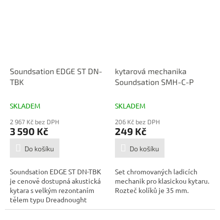
Soundsation EDGE ST DN-
kytarová mechanika
TBK
Soundsation SMH-C-P
SKLADEM
SKLADEM
2 967 Kč bez DPH
206 Kč bez DPH
3 590 Kč
249 Kč
Do košíku
Do košíku
Soundsation EDGE ST DN-TBK
Set chromovaných ladicích
je cenově dostupná akustická
mechanik pro klasickou kytaru.
kytara s velkým rezontaním
Rozteč kolíků je 35 mm.
tělem typu Dreadnought
vhodná...