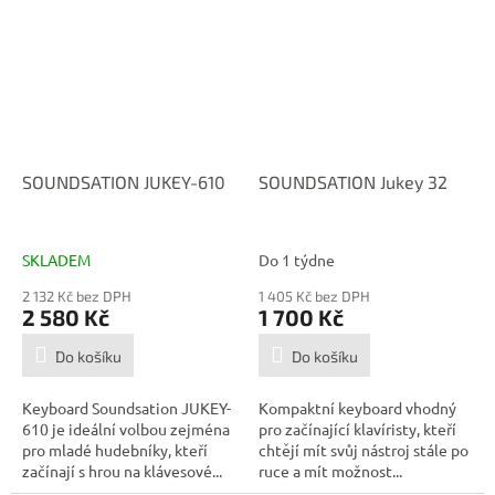
SOUNDSATION JUKEY-610
SOUNDSATION Jukey 32
SKLADEM
Do 1 týdne
2 132 Kč bez DPH
1 405 Kč bez DPH
2 580 Kč
1 700 Kč
Do košíku
Do košíku
Keyboard Soundsation JUKEY-
Kompaktní keyboard vhodný
610 je ideální volbou zejména
pro začínající klavíristy, kteří
pro mladé hudebníky, kteří
chtějí mít svůj nástroj stále po
začínají s hrou na klávesové...
ruce a mít možnost...