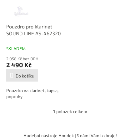
p
d
r
u
o
k
d
t
Pouzdro pro klarinet
u
ů
SOUND LINE AS-462320
k
t
SKLADEM
ů
2 058 Kč bez DPH
2 490 Kč
Do košíku
Pouzdro na klarinet, kapsa,
popruhy
1
položek celkem
O
v
l
Z
á
á
Hudební nástroje Houdek | S námi Vám to hraje!
d