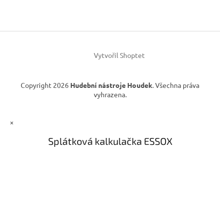
p
a
a
c
t
í
í
p
r
v
Vytvořil Shoptet
k
y
v
Copyright 2026
Hudební nástroje Houdek
. Všechna práva
ý
vyhrazena.
p
i
s
×
u
Splátková kalkulačka ESSOX