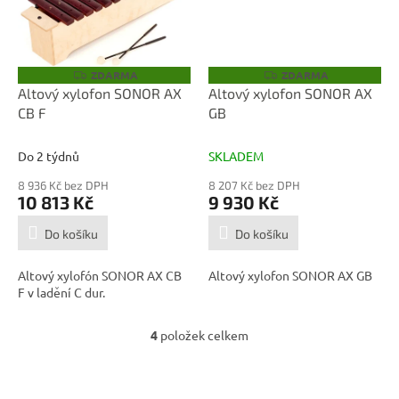
ZDARMA
ZDARMA
Z
Z
D
D
Altový xylofon SONOR AX
Altový xylofon SONOR AX
A
A
CB F
GB
R
R
M
M
A
A
Do 2 týdnů
SKLADEM
8 936 Kč bez DPH
8 207 Kč bez DPH
10 813 Kč
9 930 Kč
Do košíku
Do košíku
Altový xylofón SONOR AX CB
Altový xylofon SONOR AX GB
F v ladění C dur.
4
položek celkem
O
v
l
Z
á
á