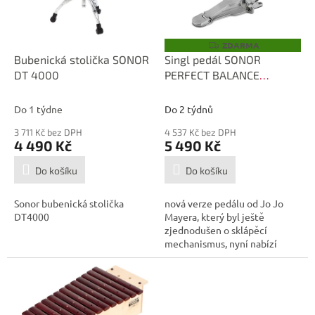
p
d
r
u
o
k
ZDARMA
Z
D
d
t
Bubenická stolička SONOR
Singl pedál SONOR
A
u
ů
DT 4000
PERFECT BALANCE
R
M
k
STANDARD
A
t
Do 1 týdne
Do 2 týdnů
ů
3 711 Kč bez DPH
4 537 Kč bez DPH
4 490 Kč
5 490 Kč
Do košíku
Do košíku
Sonor bubenická stolička
nová verze pedálu od Jo Jo
DT4000
Mayera, který byl ještě
zjednodušen o sklápěcí
mechanismus, nyní nabízí
velmi komfortní...