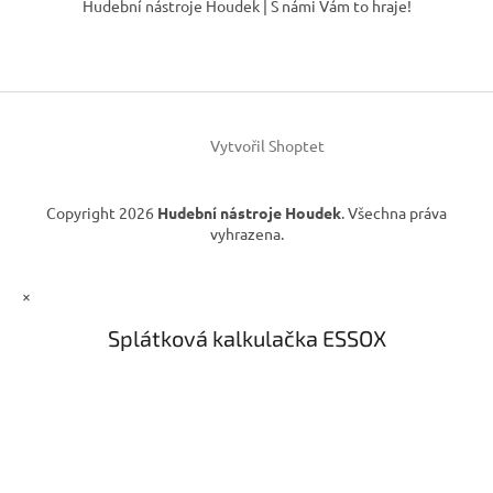
Hudební nástroje Houdek | S námi Vám to hraje!
d
p
a
a
c
t
í
í
p
r
v
Vytvořil Shoptet
k
y
v
Copyright 2026
Hudební nástroje Houdek
. Všechna práva
ý
vyhrazena.
p
i
s
×
u
Splátková kalkulačka ESSOX