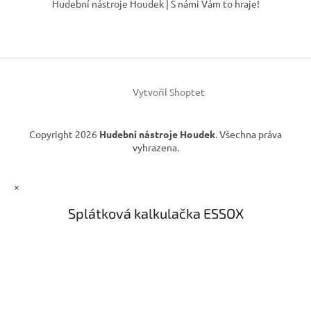
Hudební nástroje Houdek | S námi Vám to hraje!
d
p
a
a
c
t
í
í
p
r
v
Vytvořil Shoptet
k
y
v
Copyright 2026
Hudební nástroje Houdek
. Všechna práva
ý
vyhrazena.
p
i
s
×
u
Splátková kalkulačka ESSOX