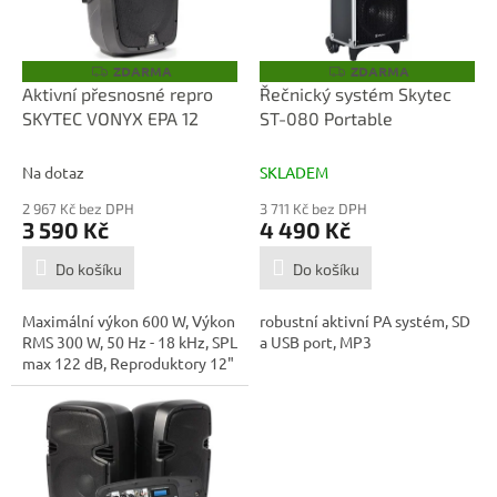
p
d
r
u
o
k
ZDARMA
ZDARMA
Z
Z
D
D
d
t
Aktivní přesnosné repro
Řečnický systém Skytec
A
A
u
ů
SKYTEC VONYX EPA 12
ST-080 Portable
R
R
M
M
k
A
A
t
Na dotaz
SKLADEM
ů
2 967 Kč bez DPH
3 711 Kč bez DPH
3 590 Kč
4 490 Kč
Do košíku
Do košíku
Maximální výkon 600 W, Výkon
robustní aktivní PA systém, SD
RMS 300 W, 50 Hz - 18 kHz, SPL
a USB port, MP3
max 122 dB, Reproduktory 12"