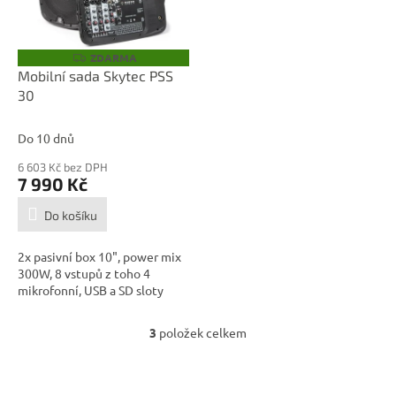
ZDARMA
Z
D
Mobilní sada Skytec PSS
A
30
R
M
A
Do 10 dnů
6 603 Kč bez DPH
7 990 Kč
Do košíku
2x pasivní box 10", power mix
300W, 8 vstupů z toho 4
mikrofonní, USB a SD sloty
3
položek celkem
O
v
l
Z
á
á