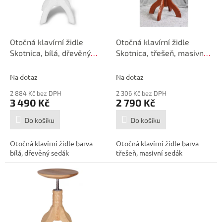
p
d
r
u
o
k
d
t
Otočná klavírní židle
Otočná klavírní židle
u
ů
Skotnica, bílá, dřevěný
Skotnica, třešeň, masivní
k
sedák,
sedák
t
Na dotaz
Na dotaz
ů
2 884 Kč bez DPH
2 306 Kč bez DPH
3 490 Kč
2 790 Kč
Do košíku
Do košíku
Otočná klavírní židle barva
Otočná klavírní židle barva
bílá, dřevěný sedák
třešeň, masivní sedák