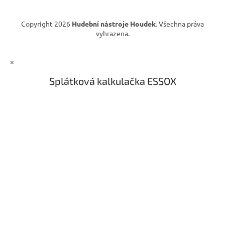
y
v
Copyright 2026
Hudební nástroje Houdek
. Všechna práva
ý
vyhrazena.
p
i
s
×
u
Splátková kalkulačka ESSOX