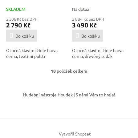
sedák
SKLADEM
Na dotaz
2 306 Kč bez DPH
2 884 Kč bez DPH
2 790 Kč
3 490 Kč
Do košíku
Do košíku
Otočná klavírní židle barva
Otočná klavírní židle barva
černá, textilní polstr
černá, dřevěný sedák
18
položek celkem
O
v
l
Z
á
á
Hudební nástroje Houdek | S námi Vám to hraje!
d
p
a
a
c
t
í
í
p
r
v
Vytvořil Shoptet
k