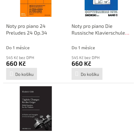
p
d
r
u
o
k
d
t
Noty pro piano 24
Noty pro piano Die
u
ů
Preludes 24 Op.34
Russische Klavierschule
k
Band 2
t
Do 1 měsíce
Do 1 měsíce
ů
545 Kč bez DPH
545 Kč bez DPH
660 Kč
660 Kč
Do košíku
Do košíku