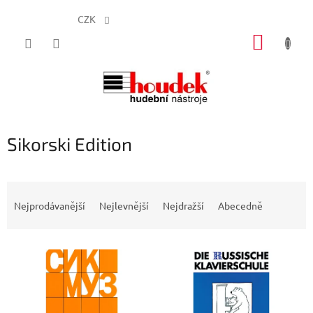
CZK
Přejít
NÁKUP
na
obsah
KOŠÍK
Sikorski Edition
Ř
a
Nejprodávanější
Nejlevnější
Nejdražší
Abecedně
z
e
V
n
ý
í
p
p
i
r
s
o