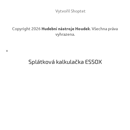
r
v
Vytvořil Shoptet
k
y
v
Copyright 2026
Hudební nástroje Houdek
. Všechna práva
ý
vyhrazena.
p
i
s
×
u
Splátková kalkulačka ESSOX