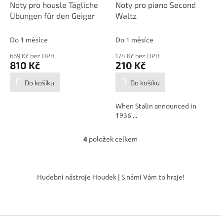
Noty pro housle Tägliche
Noty pro piano Second
Übungen für den Geiger
Waltz
Do 1 měsíce
Do 1 měsíce
669 Kč bez DPH
174 Kč bez DPH
810 Kč
210 Kč
Do košíku
Do košíku
When Stalin announced in
1936 ...
4
položek celkem
O
v
l
Z
á
á
Hudební nástroje Houdek | S námi Vám to hraje!
d
p
a
a
c
t
í
í
p