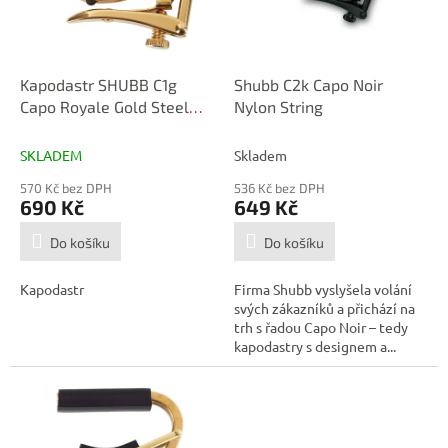
p
d
r
u
o
k
d
t
Kapodastr SHUBB C1g
Shubb C2k Capo Noir
u
ů
Capo Royale Gold Steel
Nylon String
k
String
t
SKLADEM
Skladem
ů
570 Kč bez DPH
536 Kč bez DPH
690 Kč
649 Kč
Do košíku
Do košíku
Kapodastr
Firma Shubb vyslyšela volání
svých zákazníků a přichází na
trh s řadou Capo Noir – tedy
kapodastry s designem a...