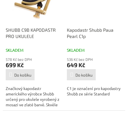
SHUBB C9B KAPODASTR
Kapodastr Shubb Paua
PRO UKULELE
Pearl C1p
SKLADEM
SKLADEM
578 Kč bez DPH
536 Kč bez DPH
699 Kč
649 Kč
Do košíku
Do košíku
Značkový kapodastr
C1 je označení pro kapodastry
amerického výrobce Shubb
Shubb ze série Standard
určený pro ukulele vyrobený z
mosazi ve zlaté barvě. Skvěle
vizuálně...