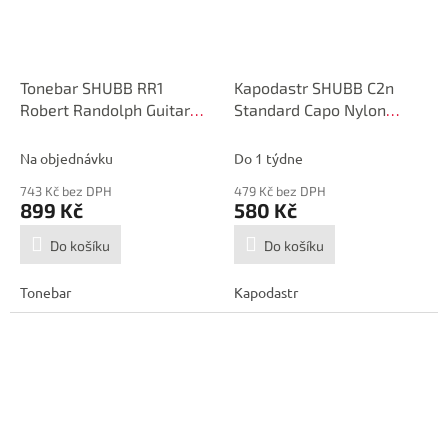
Tonebar SHUBB RR1
Kapodastr SHUBB C2n
Robert Randolph Guitar
Standard Capo Nylon
Steel
String Brushed Nickel
Na objednávku
Do 1 týdne
743 Kč bez DPH
479 Kč bez DPH
899 Kč
580 Kč
Do košíku
Do košíku
Tonebar
Kapodastr