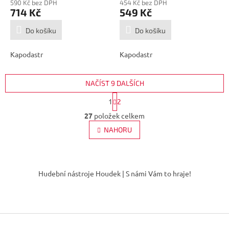
590 Kč bez DPH
454 Kč bez DPH
714 Kč
549 Kč
Do košíku
Do košíku
Kapodastr
Kapodastr
NAČÍST 9 DALŠÍCH
S
1
2
t
O
r
27
položek celkem
v
á
l
NAHORU
n
á
k
d
o
v
Z
a
á
c
á
Hudební nástroje Houdek | S námi Vám to hraje!
n
í
p
í
p
a
r
t
v
í
k
y