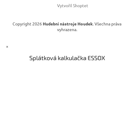
v
Vytvořil Shoptet
ý
p
i
Copyright 2026
Hudební nástroje Houdek
. Všechna práva
s
vyhrazena.
u
×
Splátková kalkulačka ESSOX