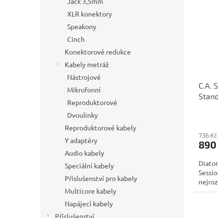
Jack 3,5mm
XLR konektory
Speakony
Cinch
Konektorové redukce
Kabely metráž
Nástrojové
C.A. 
Mikrofonní
Stand
Reproduktorové
Dvoulinky
Reproduktorové kabely
736 Kč
Y adaptéry
890
Audio kabely
Diaton
Speciální kabely
Sessio
Příslušenství pro kabely
nejroz
Multicore kabely
Napájecí kabely
Příslušenství