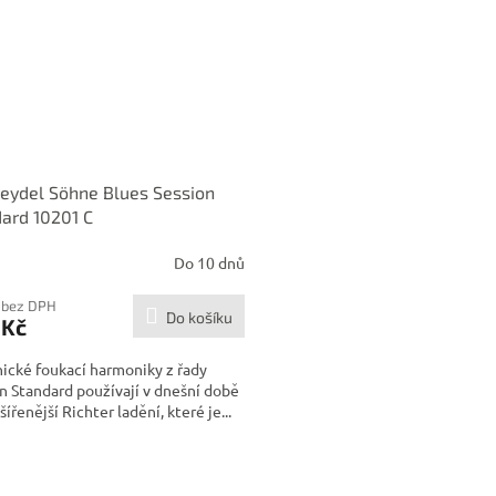
Seydel Söhne Blues Session
ard 10201 C
Do 10 dnů
 bez DPH
Do košíku
 Kč
ické foukací harmoniky z řady
n Standard používají v dnešní době
šířenější Richter ladění, které je...
O
v