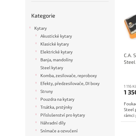
p
p
a
i
r
n
Přeskočit
Kategorie
s
kategorie
o
e
p
d
l
Kytary
r
u
o
k
Akustické kytary
d
t
Klasické kytary
u
ů
Elektrické kytary
C.A. 
k
Banja, mandolíny
Steel
t
Steel kytary
ů
Komba, zesilovače, reproboxy
Efekty, předzesilovače, DI boxy
1 116 
1 35
Struny
Pouzdra na kytary
Foukac
Trsátka, prstýnky
Steel 
Příslušenství pro kytary
rámci 
Náhradní díly
Snímače a ozvučení