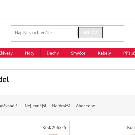
HLEDAT
Klávesy
Noty
Dechy
Smyčce
Kabely
Příslu
del
odávanější
Nejlevnější
Nejdražší
Abecedně
Kód:
206525
Kód