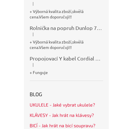
|
Hodnocení produktu je 5 z 5 hvězdiček.
+ Výborná kvalita zboží,skvělá
cena.Všem doporučuji!!
Rolnička na popruh Dunlop 7100
|
Hodnocení produktu je 5 z 5 hvězdiček.
+ Výborná kvalita zboží,skvělá
cena.Všem doporučuji!!
Propojovací Y kabel Cordial CFY0,9VPP
|
Hodnocení produktu je 5 z 5 hvězdiček.
+ Funguje
BLOG
UKULELE - Jaké vybrat ukulele?
KLÁVESY - Jak hrát na klávesy?
BICÍ - Jak hrát na bicí soupravu?