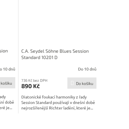
sion
C.A. Seydel Söhne Blues Session
Standard 10201 D
o 10 dnů
Do 10 dnů
736 Kč bez DPH
 košíku
Do košíku
890 Kč
řady
Diatonické foukací harmoniky z řady
šní době
Session Standard používají v dnešní době
ré je...
nejrozšířenější Richter ladění, které je...