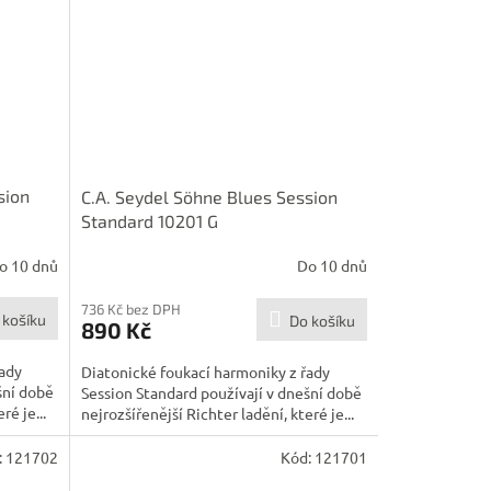
sion
C.A. Seydel Söhne Blues Session
Standard 10201 G
o 10 dnů
Do 10 dnů
736 Kč bez DPH
 košíku
Do košíku
890 Kč
řady
Diatonické foukací harmoniky z řady
šní době
Session Standard používají v dnešní době
ré je...
nejrozšířenější Richter ladění, které je...
:
121702
Kód:
121701