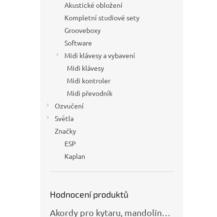
Akustické obložení
Kompletní studiové sety
Grooveboxy
Software
Midi klávesy a vybavení
Midi klávesy
Midi kontroler
Midi převodník
Ozvučení
Světla
Značky
ESP
Kaplan
Hodnocení produktů
Akordy pro kytaru, mandolínu, banjo, basu a klávesy