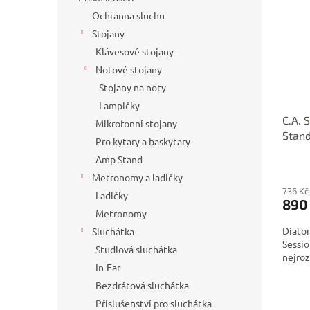
Ochranna sluchu
Stojany
Klávesové stojany
Notové stojany
Stojany na noty
Lampičky
C.A. 
Mikrofonní stojany
Stand
Pro kytary a baskytary
Amp Stand
Metronomy a ladičky
736 Kč
Ladičky
890
Metronomy
Diaton
Sluchátka
Sessio
Studiová sluchátka
nejroz
In-Ear
Bezdrátová sluchátka
Příslušenství pro sluchátka