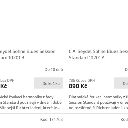
Seydel Söhne Blues Session
C.A. Seydel Söhne Blues Ses
ard 10201 B
Standard 10201 A
Do 10 dnů
D
 bez DPH
736 Kč bez DPH
Do košíku
Do
 Kč
890 Kč
ické foukací harmoniky z řady
Diatonické foukací harmoniky z 
n Standard používají v dnešní době
Session Standard používají v dne
šířenější Richter ladění, které je...
nejrozšířenější Richter ladění, kte
Kód:
121703
Kód