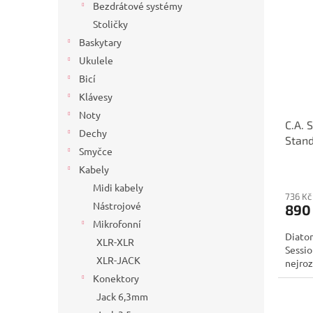
Bezdrátové systémy
Stoličky
Baskytary
Ukulele
Bicí
Klávesy
Noty
C.A. 
Dechy
Stand
Smyčce
Kabely
Midi kabely
736 Kč
Nástrojové
890
Mikrofonní
Diaton
XLR-XLR
Sessio
XLR-JACK
nejroz
Konektory
Jack 6,3mm