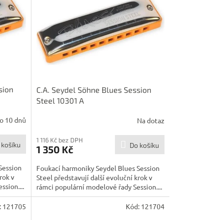
sion
C.A. Seydel Söhne Blues Session
Steel 10301 A
o 10 dnů
Na dotaz
1 116 Kč bez DPH
 košíku
Do košíku
1 350 Kč
Session
Foukací harmoniky Seydel Blues Session
rok v
Steel představují další evoluční krok v
sion....
rámci populární modelové řady Session....
:
121705
Kód:
121704