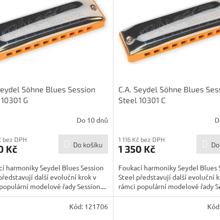
Seydel Söhne Blues Session
C.A. Seydel Söhne Blues Ses
 10301 G
Steel 10301 C
Do 10 dnů
D
Kč bez DPH
1 116 Kč bez DPH
Do košíku
Do
0 Kč
1 350 Kč
í harmoniky Seydel Blues Session
Foukací harmoniky Seydel Blues 
představují další evoluční krok v
Steel představují další evoluční k
populární modelové řady Session....
rámci populární modelové řady Ses
Kód:
121706
Kód