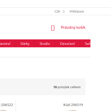
CZK
Přihlášení
NÁKUPNÍ
Prázdný košík
KOŠÍK
šenství
Dárky
Studio
Ozvučení
Světla
Zna
10
položek celkem
:
206522
Kód:
206519