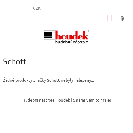
CZK
Přejít
NÁKUP
na
obsah
KOŠÍK
Schott
Žádné produkty značky
Schott
nebyly nalezeny...
Z
á
Hudební nástroje Houdek | S námi Vám to hraje!
p
a
t
í