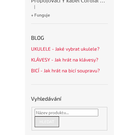
Propojovací Y kabel Cordial CFY0,9VPP
|
Hodnocení produktu je 5 z 5 hvězdiček.
+ Funguje
BLOG
UKULELE - Jaké vybrat ukulele?
KLÁVESY - Jak hrát na klávesy?
BICÍ - Jak hrát na bicí soupravu?
Vyhledávání
HLEDAT