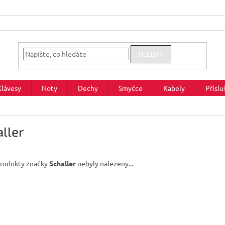
HLEDAT
Klávesy
Noty
Dechy
Smyčce
Kabely
Příslu
ller
rodukty značky
Schaller
nebyly nalezeny...