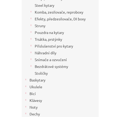
a
Steel kytary
n
Komba, zesilovače, reproboxy
e
Efekty, předzesilovače, DI boxy
l
Struny
Pouzdra na kytary
Trsátka, prstýnky
Příslušenství pro kytary
Náhradní díly
Snímače a ozvučení
Bezdrátové systémy
Stoličky
Baskytary
Ukulele
Bicí
Klávesy
Noty
Dechy