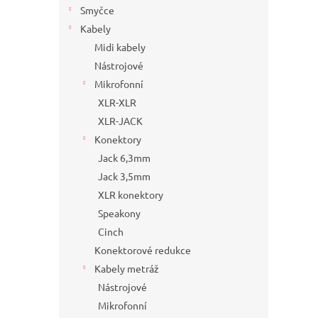
Smyčce
Kabely
Midi kabely
Nástrojové
Mikrofonní
XLR-XLR
XLR-JACK
Konektory
Jack 6,3mm
Jack 3,5mm
XLR konektory
Speakony
Cinch
Konektorové redukce
Kabely metráž
Nástrojové
Mikrofonní