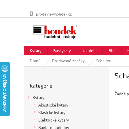
Přejít
prodejna@houdek.cz
na
obsah
Kytary
Baskytary
Ukulele
Bicí
Domů
Prodávané značky
Schaller
P
Scha
o
Přeskočit
s
Kategorie
kategorie
t
Žádné p
r
Kytary
a
Akustické kytary
n
Klasické kytary
n
í
Elektrické kytary
p
Banja, mandolíny