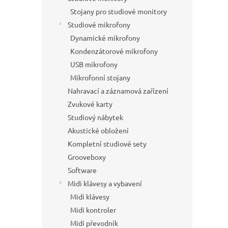
Stojany pro studiové monitory
Studiové mikrofony
Dynamické mikrofony
Kondenzátorové mikrofony
USB mikrofony
Mikrofonní stojany
Nahravací a záznamová zařízení
Zvukové karty
Studiový nábytek
Akustické obložení
Kompletní studiové sety
Grooveboxy
Software
Midi klávesy a vybavení
Midi klávesy
Midi kontroler
Midi převodník