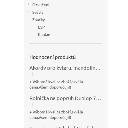
Ozvučení
Světla
Značky
ESP
Kaplan
Hodnocení produktů
Akordy pro kytaru, mandolínu, banjo, basu a klávesy
|
Hodnocení produktu je 5 z 5 hvězdiček.
+ Výborná kvalita zboží,skvělá
cena.Všem doporučuji!!
Rolnička na popruh Dunlop 7100
|
Hodnocení produktu je 5 z 5 hvězdiček.
+ Výborná kvalita zboží,skvělá
cena.Všem doporučuji!!