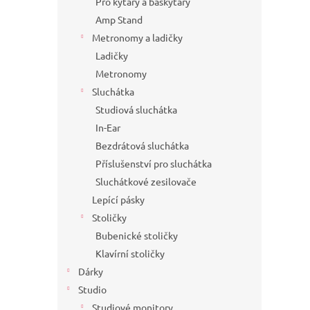
Pro kytary a baskytary
Amp Stand
Metronomy a ladičky
Ladičky
Metronomy
Sluchátka
Studiová sluchátka
In-Ear
Bezdrátová sluchátka
Příslušenství pro sluchátka
Sluchátkové zesilovače
Lepící pásky
Stoličky
Bubenické stoličky
Klavírní stoličky
Dárky
Studio
Studiové monitory