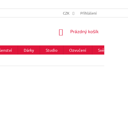
CZK
Přihlášení
NÁKUPNÍ
Prázdný košík
KOŠÍK
šenství
Dárky
Studio
Ozvučení
Světla
Zna