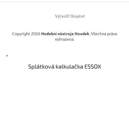
í
p
r
v
Vytvořil Shoptet
k
y
v
Copyright 2026
Hudební nástroje Houdek
. Všechna práva
ý
vyhrazena.
p
i
s
×
u
Splátková kalkulačka ESSOX