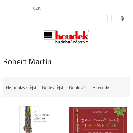
CZK
Přejít
NÁKUP
na
obsah
KOŠÍK
Robert Martin
Ř
a
Nejprodávanější
Nejlevnější
Nejdražší
Abecedně
z
e
V
n
ý
í
p
p
i
r
s
o