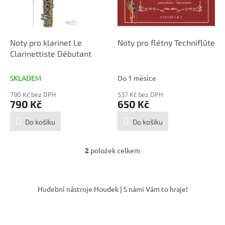
p
d
r
u
o
k
d
t
Noty pro klarinet Le
Noty pro flétny Techniflûte
u
ů
Clarinettiste Débutant
k
t
SKLADEM
Do 1 měsíce
ů
790 Kč bez DPH
537 Kč bez DPH
790 Kč
650 Kč
Do košíku
Do košíku
2
položek celkem
O
v
l
Z
á
á
Hudební nástroje Houdek | S námi Vám to hraje!
d
p
a
a
c
t
í