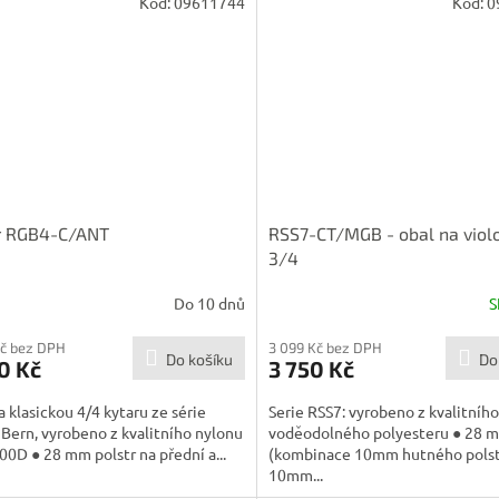
Kód:
09611744
Kód:
0
er RGB4-C/ANT
RSS7-CT/MGB - obal na viol
3/4
Do 10 dnů
S
Kč bez DPH
3 099 Kč bez DPH
Do košíku
Do
0 Kč
3 750 Kč
a klasickou 4/4 kytaru ze série
Serie RSS7: vyrobeno z kvalitního
 Bern, vyrobeno z kvalitního nylonu
voděodolného polyesteru ● 28 m
0D ● 28 mm polstr na přední a...
(kombinace 10mm hutného polst
10mm...