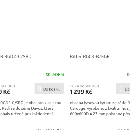
ER RGD2-C/SRD
Ritter RGC3-B/EGR
SKLADEM
D
 bez DPH
1 074 Kč bez DPH
Do košíku
Do
0 Kč
1 299 Kč
 RGD2-C/SRD je obal pro klasickou
obal na basovou kytaru ze série R
. Řadí se do série Davos, která
Carouge, vyrobeno z kvalitního 
 obaly určené pro každodenní...
600x600D ● 23 mm polstr na předn