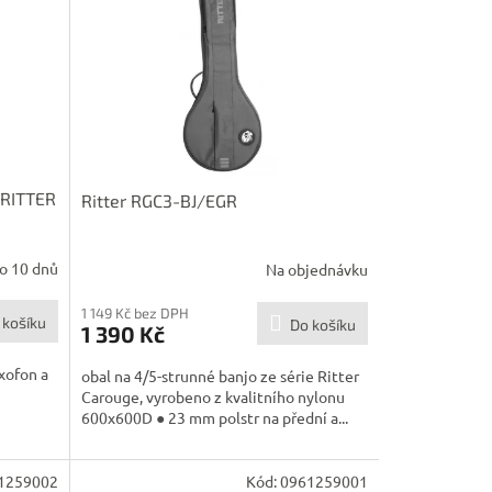
 RITTER
Ritter RGC3-BJ/EGR
o 10 dnů
Na objednávku
1 149 Kč bez DPH
 košíku
Do košíku
1 390 Kč
xofon a
obal na 4/5-strunné banjo ze série Ritter
Carouge, vyrobeno z kvalitního nylonu
600x600D ● 23 mm polstr na přední a...
1259002
Kód:
0961259001