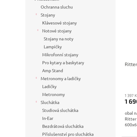
Ochranna sluchu
Stojany
Klávesové stojany
Notové stojany
Stojany na noty
Lampičky
Mikrofonní stojany
Pro kytary a baskytary
Ritt
Amp Stand
Metronomy a ladičky
Ladičky
Metronomy
1 397 
1 69
Sluchátka
Studiová sluchátka
obal n
In-Ear
Ritter
600x60
Bezdrátová sluchátka
Příslušenství pro sluchátka