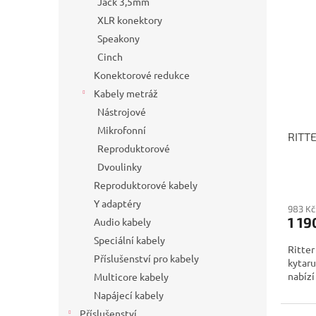
Jack 3,5mm
XLR konektory
Speakony
Cinch
Konektorové redukce
Kabely metráž
Nástrojové
Mikrofonní
RITT
Reproduktorové
Dvoulinky
Reproduktorové kabely
Y adaptéry
983 Kč
1 19
Audio kabely
Speciální kabely
Ritter
Příslušenství pro kabely
kytaru
nabízí
Multicore kabely
Napájecí kabely
Příslušenství