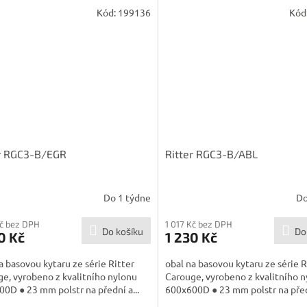
Kód:
199136
Kód
er RGC3-B/EGR
Ritter RGC3-B/ABL
Do 1 týdne
Do
Kč bez DPH
1 017 Kč bez DPH
Do košíku
Do
0 Kč
1 230 Kč
a basovou kytaru ze série Ritter
obal na basovou kytaru ze série R
e, vyrobeno z kvalitního nylonu
Carouge, vyrobeno z kvalitního 
0D ● 23 mm polstr na přední a...
600x600D ● 23 mm polstr na předn