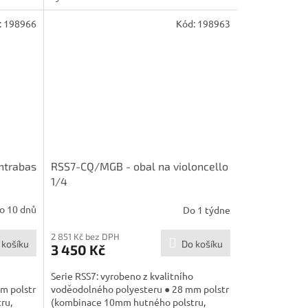
:
198966
Kód:
198963
ntrabas
RSS7-CQ/MGB - obal na violoncello
1/4
o 10 dnů
Do 1 týdne
2 851 Kč bez DPH
 košíku
Do košíku
3 450 Kč
Serie RSS7: vyrobeno z kvalitního
m polstr
voděodolného polyesteru ● 28 mm polstr
ru,
(kombinace 10mm hutného polstru,