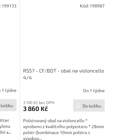
:
199133
Kód:
198987
RSS7 - CF/BDT - obal na violoncello
4/4
 1 týdne
Do 1 týdne
3 190 Kč bez DPH
 košíku
Do košíku
3 860 Kč
itter
Polstrovaný obal na violoncello *
nylonu
vyrobeno z kvalitního polyesteru * 28mm
í a...
polstr (kombinace 10mm polstru s
vysokou...