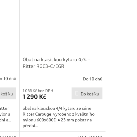
Obal na klasickou kytaru 4/4 -
Ritter RGC3-C/EGR
o 10 dnů
Do 10 dnů
1 066 Kč bez DPH
 košíku
Do košíku
1 290 Kč
itter
obal na klasickou 4/4 kytaru ze série
nylonu
Ritter Carouge, vyrobeno z kvalitního
í a...
nylonu 600x600D ● 23 mm polstr na
přední...