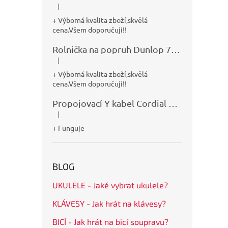
|
Hodnocení produktu je 5 z 5 hvězdiček.
+ Výborná kvalita zboží,skvělá
cena.Všem doporučuji!!
Rolnička na popruh Dunlop 7100
|
Hodnocení produktu je 5 z 5 hvězdiček.
+ Výborná kvalita zboží,skvělá
cena.Všem doporučuji!!
Propojovací Y kabel Cordial CFY0,9VPP
|
Hodnocení produktu je 5 z 5 hvězdiček.
+ Funguje
BLOG
UKULELE - Jaké vybrat ukulele?
KLÁVESY - Jak hrát na klávesy?
BICÍ - Jak hrát na bicí soupravu?