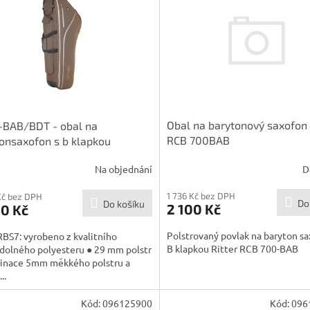
Obal na barytonový saxofon
-BAB/BDT - obal na
RCB 700BAB
onsaxofon s b klapkou
D
Na objednání
1 736 Kč bez DPH
Kč bez DPH
Do
Do košíku
2 100 Kč
00 Kč
Polstrovaný povlak na baryton sa
RBS7: vyrobeno z kvalitního
B klapkou Ritter RCB 700-BAB
dolného polyesteru ● 29 mm polstr
inace 5mm měkkého polstru a
..
Kód:
096125900
Kód:
096