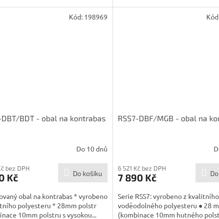
Kód:
198969
Kód
DBT/BDT - obal na kontrabas
RSS7-DBF/MGB - obal na ko
Do 10 dnů
D
Kč bez DPH
6 521 Kč bez DPH
Do košíku
Do
0 Kč
7 890 Kč
ovaný obal na kontrabas * vyrobeno
Serie RSS7: vyrobeno z kvalitního
itního polyesteru * 28mm polstr
voděodolného polyesteru ● 28 m
nace 10mm polstru s vysokou...
(kombinace 10mm hutného polst