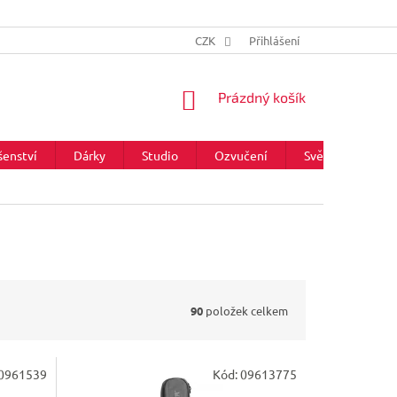
CZK
Přihlášení
NÁKUPNÍ
Prázdný košík
KOŠÍK
šenství
Dárky
Studio
Ozvučení
Světla
Zna
90
položek celkem
0961539
Kód:
09613775