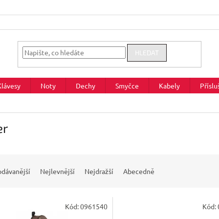
HLEDAT
Klávesy
Noty
Dechy
Smyčce
Kabely
Příslu
er
odávanější
Nejlevnější
Nejdražší
Abecedně
Kód:
0961540
Kód: