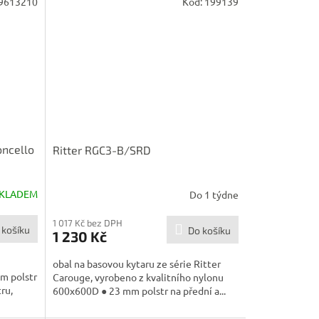
9613210
Kód:
199139
oncello
Ritter RGC3-B/SRD
KLADEM
Do 1 týdne
1 017 Kč bez DPH
 košíku
Do košíku
1 230 Kč
obal na basovou kytaru ze série Ritter
m polstr
Carouge, vyrobeno z kvalitního nylonu
ru,
600x600D ● 23 mm polstr na přední a...