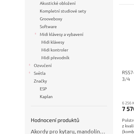
Akustické obložení
Kompletní studiové sety
Grooveboxy
Software
Midi klávesy a vybavení
Midi klávesy
Midi kontroler
Midi převodník
Ozvučení
RSS7-
Světla
3/4
Značky
ESP
Kaplan
6 256 
7 57
Hodnocení produktů
Polstr
z kval
Akordy pro kytaru, mandolínu, banjo, basu a klávesy
(kombi