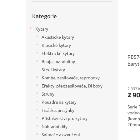
p
p
a
i
r
n
Přeskočit
Kategorie
s
kategorie
o
e
p
d
l
Kytary
r
u
o
k
Akustické kytary
d
t
Klasické kytary
u
ů
Elektrické kytary
RBS7
k
Banja, mandolíny
baryt
t
Steel kytary
ů
Komba, zesilovače, reproboxy
Efekty, předzesilovače, DI boxy
2 397 
2 9
Struny
Pouzdra na kytary
Serie 
Trsátka, prstýnky
voděo
Příslušenství pro kytary
(komb
20mm.
Náhradní díly
Snímače a ozvučení