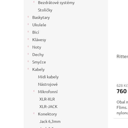
Bezdrátové systémy
Stoličky
Baskytary
Ukulele
Bicí
Klávesy
Noty
Dechy
Ritte
Smyčce
Kabely
Midi kabely
Nástrojové
628 Kč
760
Mikrofonní
XLR-XLR
Obal n
XLR-JACK
Flims.
nylonu
Konektory
Jack 6,3mm