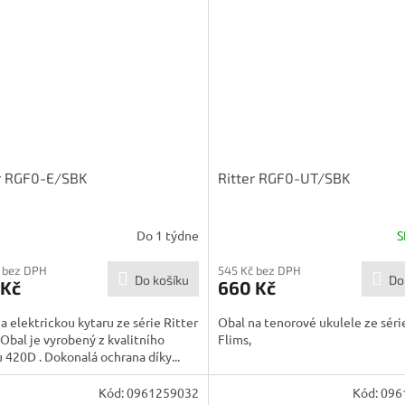
r RGF0-E/SBK
Ritter RGF0-UT/SBK
Do 1 týdne
S
 bez DPH
545 Kč bez DPH
Do košíku
Do
 Kč
660 Kč
a elektrickou kytaru ze série Ritter
Obal na tenorové ukulele ze séri
 Obal je vyrobený z kvalitního
Flims,
 420D . Dokonalá ochrana díky...
Kód:
0961259032
Kód:
096