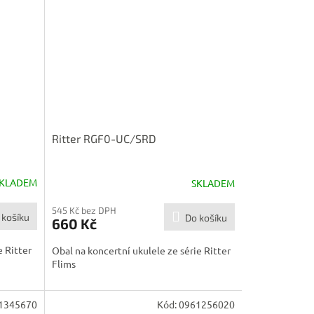
Ritter RGF0-UC/SRD
KLADEM
SKLADEM
545 Kč bez DPH
 košíku
Do košíku
660 Kč
e Ritter
Obal na koncertní ukulele ze série Ritter
Flims
1345670
Kód:
0961256020