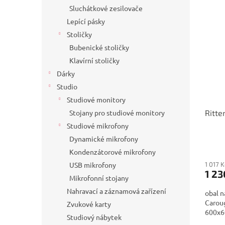
Sluchátkové zesilovače
Lepící pásky
Stoličky
Bubenické stoličky
Klavírní stoličky
Dárky
Studio
Studiové monitory
Stojany pro studiové monitory
Ritt
Studiové mikrofony
Dynamické mikrofony
Kondenzátorové mikrofony
USB mikrofony
1 017 
1 23
Mikrofonní stojany
Nahravací a záznamová zařízení
obal n
Caroug
Zvukové karty
600x60
Studiový nábytek