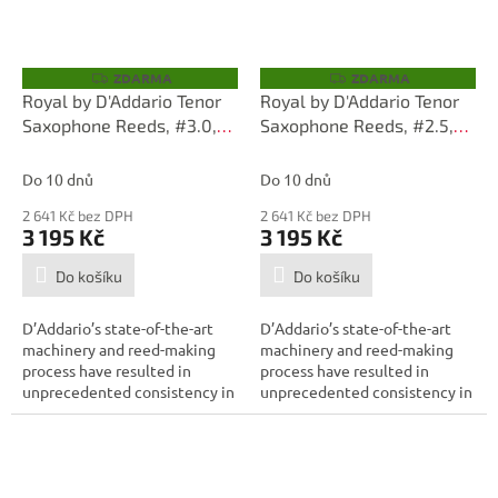
ZDARMA
ZDARMA
Z
Z
D
D
Royal by D'Addario Tenor
Royal by D'Addario Tenor
A
A
Saxophone Reeds, #3.0,
Saxophone Reeds, #2.5,
R
R
M
M
25-Count Single Reeds
25-Count Single Reeds
A
A
Do 10 dnů
Do 10 dnů
2 641 Kč bez DPH
2 641 Kč bez DPH
3 195 Kč
3 195 Kč
Do košíku
Do košíku
D’Addario’s state-of-the-art
D’Addario’s state-of-the-art
machinery and reed-making
machinery and reed-making
process have resulted in
process have resulted in
unprecedented consistency in
unprecedented consistency in
today’s...
today’s...