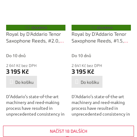
ZDARMA
ZDARMA
Z
Z
D
D
Royal by D'Addario Tenor
Royal by D'Addario Tenor
A
A
Saxophone Reeds, #2.0,
Saxophone Reeds, #1.5,
R
R
M
M
25-Count Single Reeds
25-Count Single Reeds
A
A
Do 10 dnů
Do 10 dnů
2 641 Kč bez DPH
2 641 Kč bez DPH
3 195 Kč
3 195 Kč
Do košíku
Do košíku
D’Addario’s state-of-the-art
D’Addario’s state-of-the-art
machinery and reed-making
machinery and reed-making
process have resulted in
process have resulted in
unprecedented consistency in
unprecedented consistency in
today’s...
today’s...
NAČÍST 18 DALŠÍCH