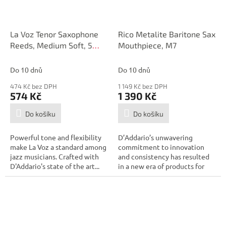
La Voz Tenor Saxophone
Rico Metalite Baritone Sax
Reeds, Medium Soft, 5
Mouthpiece, M7
Pack
Do 10 dnů
Do 10 dnů
474 Kč bez DPH
1 149 Kč bez DPH
574 Kč
1 390 Kč
Do košíku
Do košíku
Powerful tone and flexibility
D’Addario’s unwavering
make La Voz a standard among
commitment to innovation
jazz musicians. Crafted with
and consistency has resulted
D'Addario's state of the art...
in a new era of products for
the modern...