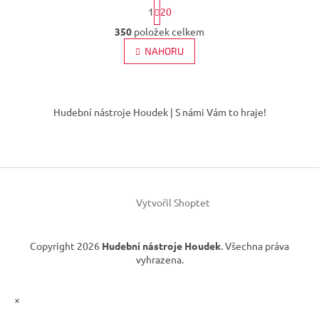
S
1
20
t
O
r
350
položek celkem
v
á
l
NAHORU
n
á
k
d
o
v
Z
a
á
c
á
Hudební nástroje Houdek | S námi Vám to hraje!
n
í
p
í
p
a
r
t
v
í
k
y
v
Vytvořil Shoptet
ý
p
i
Copyright 2026
Hudební nástroje Houdek
. Všechna práva
s
vyhrazena.
u
×