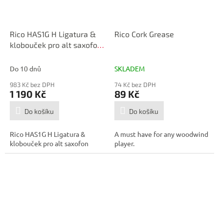
Rico HAS1G H Ligatura &
Rico Cork Grease
klobouček pro alt saxofon,
zlato
Do 10 dnů
SKLADEM
983 Kč bez DPH
74 Kč bez DPH
1 190 Kč
89 Kč
Do košíku
Do košíku
Rico HAS1G H Ligatura &
A must have for any woodwind
klobouček pro alt saxofon
player.