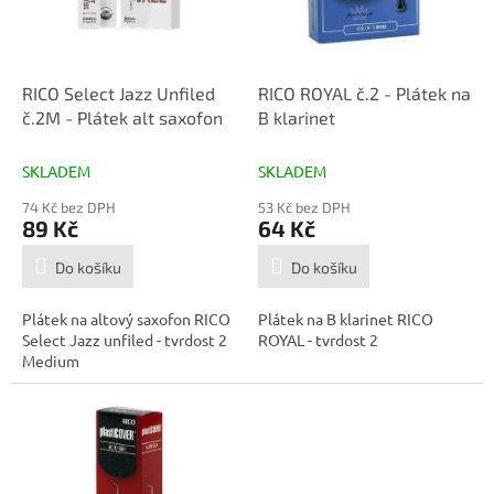
p
d
r
u
o
k
d
t
RICO Select Jazz Unfiled
RICO ROYAL č.2 - Plátek na
u
ů
č.2M - Plátek alt saxofon
B klarinet
k
t
SKLADEM
SKLADEM
ů
74 Kč bez DPH
53 Kč bez DPH
89 Kč
64 Kč
Do košíku
Do košíku
Plátek na altový saxofon RICO
Plátek na B klarinet RICO
Select Jazz unfiled - tvrdost 2
ROYAL - tvrdost 2
Medium