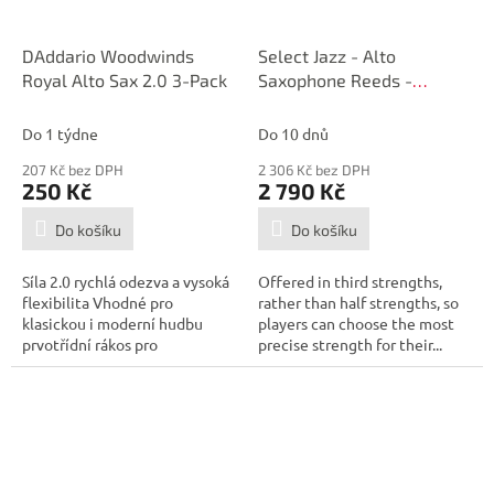
DAddario Woodwinds
Select Jazz - Alto
Royal Alto Sax 2.0 3-Pack
Saxophone Reeds -
Unfiled - 2 Hard - 25 Box
Do 1 týdne
Do 10 dnů
207 Kč bez DPH
2 306 Kč bez DPH
250 Kč
2 790 Kč
Do košíku
Do košíku
Síla 2.0 rychlá odezva a vysoká
Offered in third strengths,
flexibilita Vhodné pro
rather than half strengths, so
klasickou i moderní hudbu
players can choose the most
prvotřídní rákos pro
precise strength for their...
rovnoměrnou...