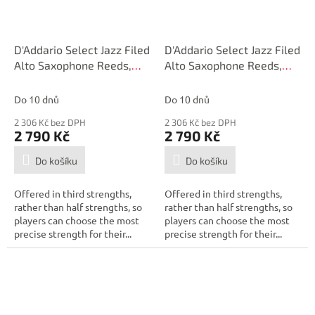
D'Addario Select Jazz Filed
D'Addario Select Jazz Filed
Alto Saxophone Reeds,
Alto Saxophone Reeds,
Strength 3 Soft, 25 Box
Strength 2 Hard, 25 Box
Do 10 dnů
Do 10 dnů
2 306 Kč bez DPH
2 306 Kč bez DPH
2 790 Kč
2 790 Kč
Do košíku
Do košíku
Offered in third strengths,
Offered in third strengths,
rather than half strengths, so
rather than half strengths, so
players can choose the most
players can choose the most
precise strength for their...
precise strength for their...