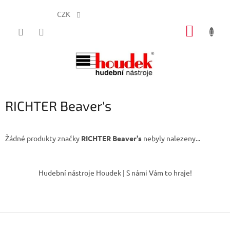
CZK
Přejít
NÁKUP
na
obsah
KOŠÍK
RICHTER Beaver's
Žádné produkty značky
RICHTER Beaver's
nebyly nalezeny...
Z
á
Hudební nástroje Houdek | S námi Vám to hraje!
p
a
t
í