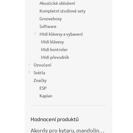
Akustické obložení
Kompletní studiové sety
Grooveboxy
Software
Midi klávesy a vybavení
Midi klávesy
Midi kontroler
Midi převodník
Ozvučení
Světla
Značky
ESP
Kaplan
Hodnocení produktů
Akordy pro kytaru, mandolínu, banjo, basu a klávesy