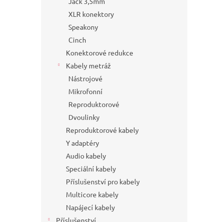
Jack 3,5mm
XLR konektory
Speakony
Cinch
Konektorové redukce
Kabely metráž
Nástrojové
Mikrofonní
Reproduktorové
Dvoulinky
Reproduktorové kabely
Y adaptéry
Audio kabely
Speciální kabely
Příslušenství pro kabely
Multicore kabely
Napájecí kabely
Příslušenství