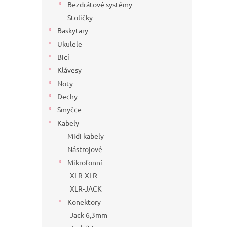
Bezdrátové systémy
Stoličky
Baskytary
Ukulele
Bicí
Klávesy
Noty
Dechy
Smyčce
Kabely
Midi kabely
Nástrojové
Mikrofonní
XLR-XLR
XLR-JACK
Konektory
Jack 6,3mm