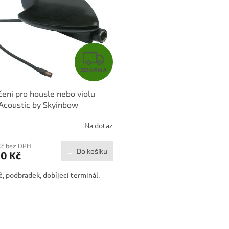
Z
ZDARMA
D
ení pro housle nebo violu
A
Acoustic by Skyinbow
R
Na dotaz
M
Kč bez DPH
Do košíku
90 Kč
A
, podbradek, dobíjecí terminál.
O
v
l
á