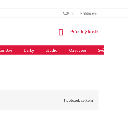
CZK
Přihlášení
NÁKUPNÍ
Prázdný košík
KOŠÍK
šenství
Dárky
Studio
Ozvučení
Světla
Zna
1
položek celkem