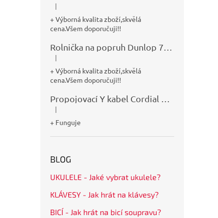
|
Hodnocení produktu je 5 z 5 hvězdiček.
+ Výborná kvalita zboží,skvělá
cena.Všem doporučuji!!
Rolnička na popruh Dunlop 7100
|
Hodnocení produktu je 5 z 5 hvězdiček.
+ Výborná kvalita zboží,skvělá
cena.Všem doporučuji!!
Propojovací Y kabel Cordial CFY0,9VPP
|
Hodnocení produktu je 5 z 5 hvězdiček.
+ Funguje
BLOG
UKULELE - Jaké vybrat ukulele?
KLÁVESY - Jak hrát na klávesy?
BICÍ - Jak hrát na bicí soupravu?