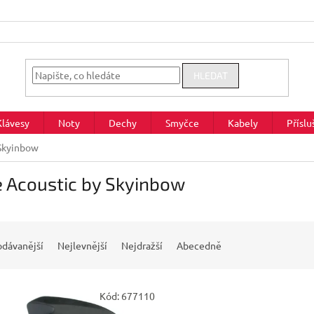
HLEDAT
Klávesy
Noty
Dechy
Smyčce
Kabely
Příslu
 Skyinbow
e Acoustic by Skyinbow
odávanější
Nejlevnější
Nejdražší
Abecedně
Kód:
677110