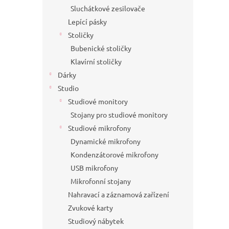
Sluchátkové zesilovače
Lepící pásky
Stoličky
Bubenické stoličky
Klavírní stoličky
Dárky
Studio
Studiové monitory
Stojany pro studiové monitory
Studiové mikrofony
Dynamické mikrofony
Kondenzátorové mikrofony
USB mikrofony
Mikrofonní stojany
Nahravací a záznamová zařízení
Zvukové karty
Studiový nábytek