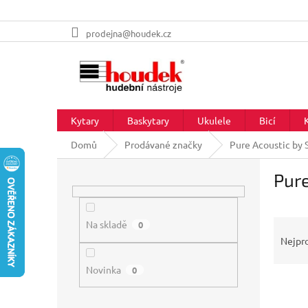
Přejít
prodejna@houdek.cz
na
obsah
Kytary
Baskytary
Ukulele
Bicí
Domů
Prodávané značky
Pure Acoustic by
P
Pur
o
s
t
Ř
r
Na skladě
0
a
a
Nejpr
z
n
e
Novinka
n
0
V
n
í
ý
í
p