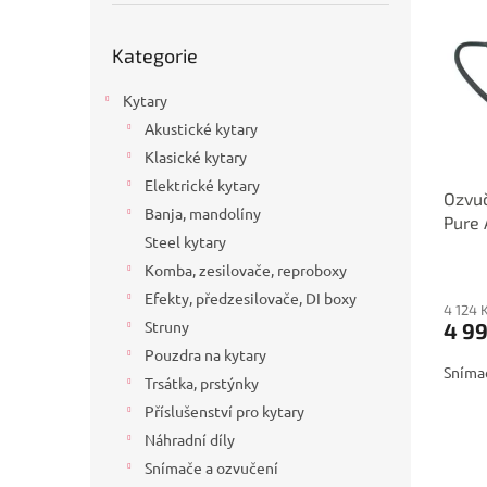
p
p
a
i
r
n
Přeskočit
Kategorie
s
kategorie
o
e
p
d
l
Kytary
r
u
o
k
Akustické kytary
d
t
Klasické kytary
u
ů
Elektrické kytary
Ozvuč
k
Banja, mandolíny
Pure 
t
Steel kytary
ů
Komba, zesilovače, reproboxy
Efekty, předzesilovače, DI boxy
4 124 
Struny
4 9
Pouzdra na kytary
Snímač
Trsátka, prstýnky
Příslušenství pro kytary
Náhradní díly
Snímače a ozvučení