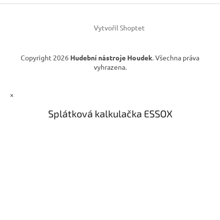
í
p
r
v
Vytvořil Shoptet
k
y
v
Copyright 2026
Hudební nástroje Houdek
. Všechna práva
ý
vyhrazena.
p
i
s
×
u
Splátková kalkulačka ESSOX