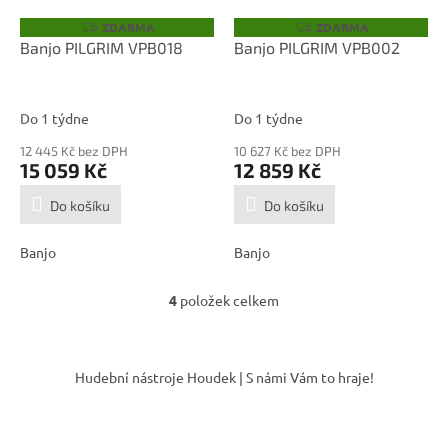
ZDARMA
ZDARMA
Z
Z
D
D
Banjo PILGRIM VPB018
Banjo PILGRIM VPB002
A
A
R
R
M
M
A
A
Do 1 týdne
Do 1 týdne
12 445 Kč bez DPH
10 627 Kč bez DPH
15 059 Kč
12 859 Kč
Do košíku
Do košíku
Banjo
Banjo
4
položek celkem
O
v
l
Z
á
á
Hudební nástroje Houdek | S námi Vám to hraje!
d
p
a
a
c
t
í