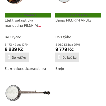
p
d
r
u
o
k
ZDARMA
ZDARMA
Z
Z
D
D
d
t
Elektroakustická
Banjo PILGRIM VPB12
A
A
u
ů
mandolína PILGRIM
R
R
M
M
k
VPMA50EAV
A
A
t
Do 1 týdne
Do 1 týdne
ů
8 173 Kč bez DPH
8 082 Kč bez DPH
9 889 Kč
9 779 Kč
Do košíku
Do košíku
Elektroakustická mandolína
Banjo