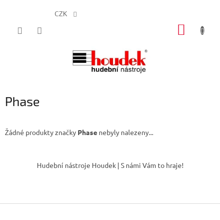
CZK
Přejít
NÁKUP
na
obsah
KOŠÍK
Phase
Žádné produkty značky
Phase
nebyly nalezeny...
Z
á
Hudební nástroje Houdek | S námi Vám to hraje!
p
a
t
í