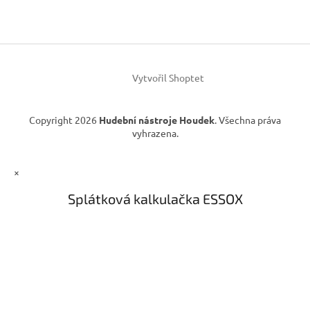
p
a
a
c
t
í
í
p
r
v
Vytvořil Shoptet
k
y
v
Copyright 2026
Hudební nástroje Houdek
. Všechna práva
ý
vyhrazena.
p
i
s
×
u
Splátková kalkulačka ESSOX