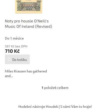
p
d
r
u
o
k
d
t
Noty pro housle O'Neill's
u
ů
Music Of Ireland (Revised)
k
t
Do 1 měsíce
ů
587 Kč bez DPH
710 Kč
Do košíku
Miles Krassen has gathered
and...
1
položek celkem
O
v
l
Z
á
á
Hudební nástroje Houdek | S námi Vám to hraje!
d