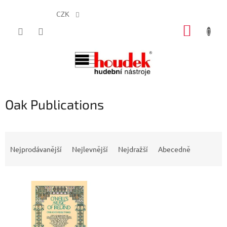
CZK
Přejít
NÁKUP
na
obsah
KOŠÍK
Oak Publications
Ř
a
Nejprodávanější
Nejlevnější
Nejdražší
Abecedně
z
e
V
n
ý
í
p
p
i
r
s
o