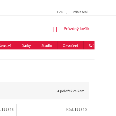
CZK
Přihlášení
NÁKUPNÍ
Prázdný košík
KOŠÍK
šenství
Dárky
Studio
Ozvučení
Světla
Zna
4
položek celkem
:
199313
Kód:
199310