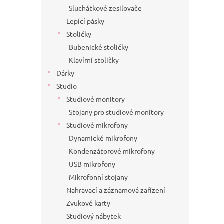
Sluchátkové zesilovače
Lepící pásky
Stoličky
Bubenické stoličky
Klavírní stoličky
Dárky
Studio
Studiové monitory
Stojany pro studiové monitory
Studiové mikrofony
Dynamické mikrofony
Kondenzátorové mikrofony
USB mikrofony
Mikrofonní stojany
Nahravací a záznamová zařízení
Zvukové karty
Studiový nábytek