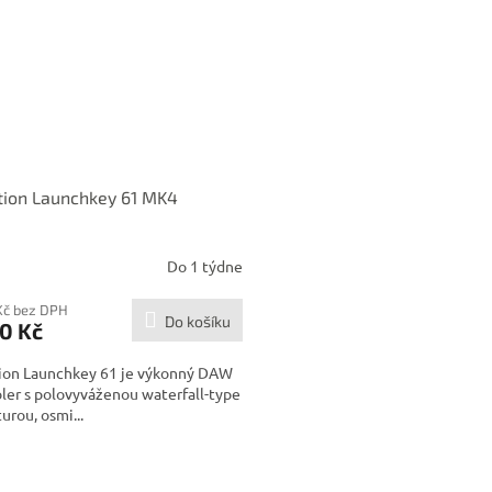
tion Launchkey 61 MK4
Do 1 týdne
Kč bez DPH
Do košíku
0 Kč
ion Launchkey 61 je výkonný DAW
ler s polovyváženou waterfall-type
turou, osmi...
O
v