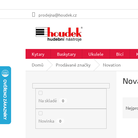
Přejít
prodejna@houdek.cz
na
obsah
Kytary
Baskytary
Ukulele
Bicí
Domů
Prodávané značky
Novation
P
Nov
o
s
t
Ř
r
Na skladě
0
a
a
Nejpr
z
n
e
Novinka
n
0
V
n
í
ý
í
p