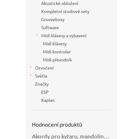
Akustické obložení
Kompletní studiové sety
Grooveboxy
Software
Midi klávesy a vybavení
Midi klávesy
Midi kontroler
Midi převodník
Ozvučení
Světla
Značky
ESP
Kaplan
Hodnocení produktů
Akordy pro kytaru, mandolínu, banjo, basu a klávesy