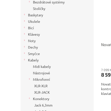
Bezdrátové systémy
Stoličky
Baskytary
Ukulele
Bicí
Klávesy
Noty
Nova
Dechy
Smyčce
Kabely
Midi kabely
7 099 
Nástrojové
8 59
Mikrofonní
Novat
XLR-XLR
kontro
XLR-JACK
klavia
Konektory
Jack 6,3mm