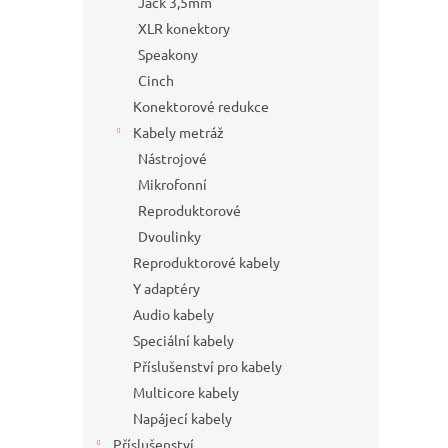
Jack 3,5mm
XLR konektory
Speakony
Cinch
Konektorové redukce
Kabely metráž
Nástrojové
Mikrofonní
Reproduktorové
Dvoulinky
Reproduktorové kabely
Y adaptéry
Audio kabely
Speciální kabely
Příslušenství pro kabely
Multicore kabely
Napájecí kabely
Příslušenství