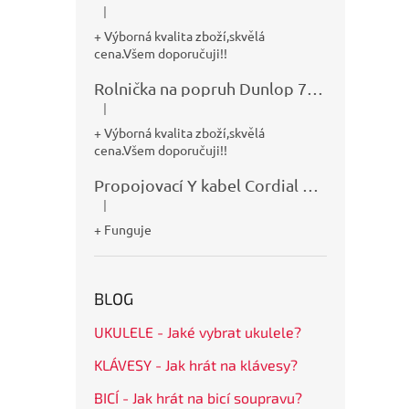
|
Hodnocení produktu je 5 z 5 hvězdiček.
+ Výborná kvalita zboží,skvělá
cena.Všem doporučuji!!
Rolnička na popruh Dunlop 7100
|
Hodnocení produktu je 5 z 5 hvězdiček.
+ Výborná kvalita zboží,skvělá
cena.Všem doporučuji!!
Propojovací Y kabel Cordial CFY0,9VPP
|
Hodnocení produktu je 5 z 5 hvězdiček.
+ Funguje
BLOG
UKULELE - Jaké vybrat ukulele?
KLÁVESY - Jak hrát na klávesy?
BICÍ - Jak hrát na bicí soupravu?