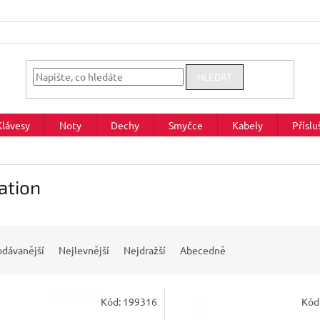
HLEDAT
Klávesy
Noty
Dechy
Smyčce
Kabely
Příslu
ation
odávanější
Nejlevnější
Nejdražší
Abecedně
Kód:
199316
Kód