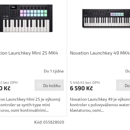
ion Launchkey Mini 25 MK4
Novation Launchkey 49 MK4
Do 1 týdne
Do
Kč bez DPH
5 446 Kč bez DPH
Do košíku
Do
0 Kč
6 590 Kč
ion Launchkey Mini 25 je výkonný
Novation Launchkey 49 je výko
ntroler se synth-type mini
kontroler s polovyváženou water
turou, osmi kontinuálními...
klaviaturou, osmi...
Kód:
055828020