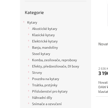
p
p
a
i
r
n
Přeskočit
Kategorie
s
kategorie
o
e
p
d
l
Kytary
r
u
o
k
Akustické kytary
d
t
Klasické kytary
u
ů
Elektrické kytary
Novat
k
Banja, mandolíny
t
Steel kytary
ů
Komba, zesilovače, reproboxy
Efekty, předzesilovače, DI boxy
2 636 
3 19
Struny
Pouzdra na kytary
Novat
Trsátka, prstýnky
DAW ko
Příslušenství pro kytary
klavia
Náhradní díly
Snímače a ozvučení