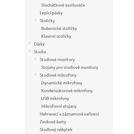
Sluchátkové zesilovače
Lepící pásky
Stoličky
Bubenické stoličky
Klavírní stoličky
Dárky
Studio
Studiové monitory
Stojany pro studiové monitory
Studiové mikrofony
Dynamické mikrofony
Kondenzátorové mikrofony
USB mikrofony
Mikrofonní stojany
Nahravací a záznamová zařízení
Zvukové karty
Studiový nábytek