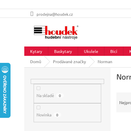
Přejít
prodejna@houdek.cz
na
obsah
Kytary
Baskytary
Ukulele
Bicí
Domů
Prodávané značky
Norman
P
Nor
o
s
t
Ř
r
Na skladě
0
a
a
Nejpr
z
n
e
Novinka
n
0
V
n
í
ý
í
p