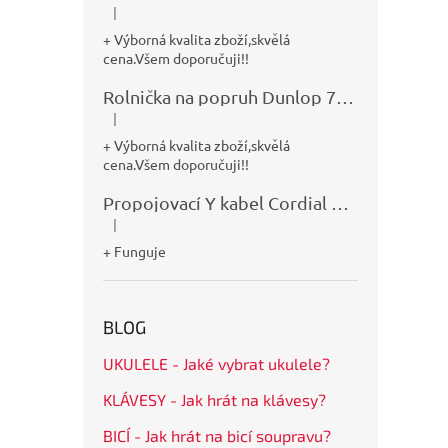
|
Hodnocení produktu je 5 z 5 hvězdiček.
+ Výborná kvalita zboží,skvělá
cena.Všem doporučuji!!
Rolnička na popruh Dunlop 7100
|
Hodnocení produktu je 5 z 5 hvězdiček.
+ Výborná kvalita zboží,skvělá
cena.Všem doporučuji!!
Propojovací Y kabel Cordial CFY0,9VPP
|
Hodnocení produktu je 5 z 5 hvězdiček.
+ Funguje
BLOG
UKULELE - Jaké vybrat ukulele?
KLÁVESY - Jak hrát na klávesy?
BICÍ - Jak hrát na bicí soupravu?