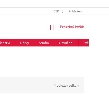
CZK
Přihlášení
NÁKUPNÍ
Prázdný košík
KOŠÍK
šenství
Dárky
Studio
Ozvučení
Světla
Zna
1
položek celkem