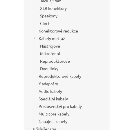
Jack 3,5mm
XLR konektory
Speakony
Cinch
Konektorové redukce
Kabely metráž
Nástrojové
Mikrofonní
Reproduktorové
Dvoulinky
Reproduktorové kabely
Y adaptéry
Audio kabely
Speciální kabely
Příslušenství pro kabely
Multicore kabely
Napájecí kabely
Příslušenství