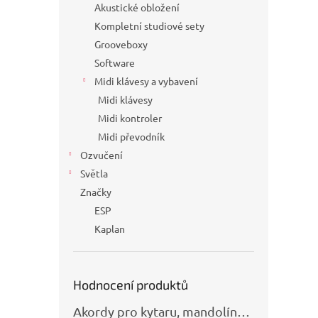
Akustické obložení
Kompletní studiové sety
Grooveboxy
Software
Midi klávesy a vybavení
Midi klávesy
Midi kontroler
Midi převodník
Ozvučení
Světla
Značky
ESP
Kaplan
Hodnocení produktů
Akordy pro kytaru, mandolínu, banjo, basu a klávesy