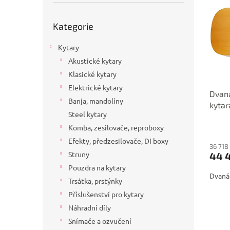
p
p
a
i
r
n
Přeskočit
Kategorie
s
kategorie
o
e
p
d
l
Kytary
r
u
o
k
Akustické kytary
d
t
Klasické kytary
u
ů
Elektrické kytary
Dvaná
k
Banja, mandolíny
kyta
t
Steel kytary
Elem
ů
Komba, zesilovače, reproboxy
Efekty, předzesilovače, DI boxy
36 718
Struny
44 
Pouzdra na kytary
Dvanác
Trsátka, prstýnky
Příslušenství pro kytary
Náhradní díly
Snímače a ozvučení