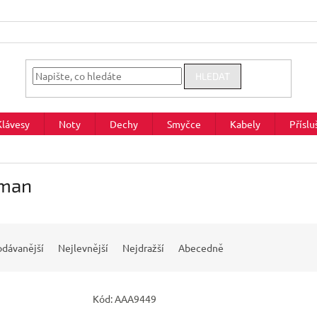
HLEDAT
Klávesy
Noty
Dechy
Smyčce
Kabely
Příslu
man
odávanější
Nejlevnější
Nejdražší
Abecedně
Kód:
AAA9449