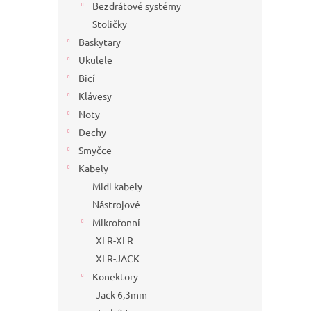
Bezdrátové systémy
Stoličky
Baskytary
Ukulele
Bicí
Klávesy
Noty
Dechy
Smyčce
Kabely
Midi kabely
Nástrojové
Mikrofonní
XLR-XLR
XLR-JACK
Konektory
Jack 6,3mm