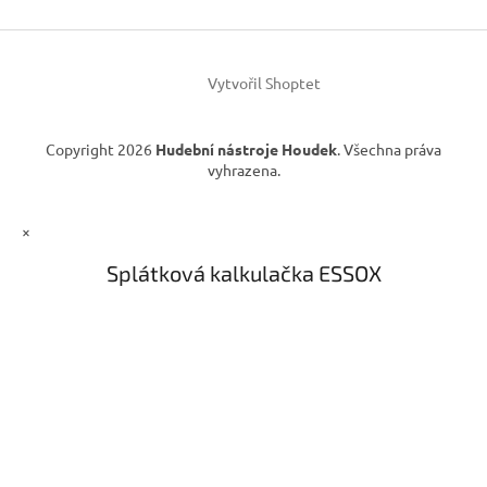
t
í
í
p
r
v
Vytvořil Shoptet
k
y
v
Copyright 2026
Hudební nástroje Houdek
. Všechna práva
ý
vyhrazena.
p
i
s
×
u
Splátková kalkulačka ESSOX