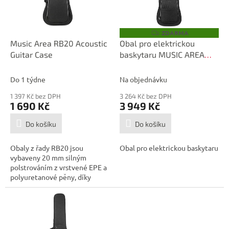
p
d
r
u
o
k
ZDARMA
Z
D
d
t
Music Area RB20 Acoustic
Obal pro elektrickou
A
u
ů
Guitar Case
baskytaru MUSIC AREA
R
M
k
TANG30 Electric Bass
A
t
Case Black
Do 1 týdne
Na objednávku
ů
1 397 Kč bez DPH
3 264 Kč bez DPH
1 690 Kč
3 949 Kč
Do košíku
Do košíku
Obaly z řady RB20 jsou
Obal pro elektrickou baskytaru
vybaveny 20 mm silným
polstrováním z vrstvené EPE a
polyuretanové pěny, díky
čemuž jsou velice...