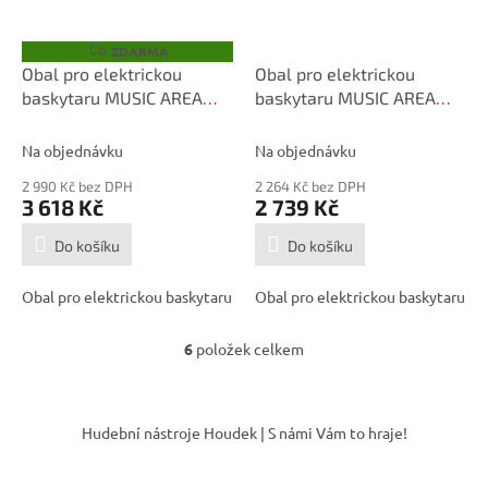
ZDARMA
Z
D
Obal pro elektrickou
Obal pro elektrickou
A
baskytaru MUSIC AREA
baskytaru MUSIC AREA
R
M
RB30 Electric Bass Case
WIND20 PRO Electric Bass
A
Bag Black
Na objednávku
Na objednávku
2 990 Kč bez DPH
2 264 Kč bez DPH
3 618 Kč
2 739 Kč
Do košíku
Do košíku
Obal pro elektrickou baskytaru
Obal pro elektrickou baskytaru
6
položek celkem
O
v
l
Z
á
á
Hudební nástroje Houdek | S námi Vám to hraje!
d
p
a
a
c