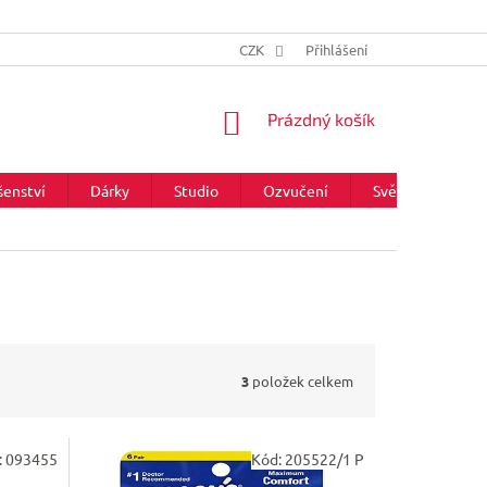
CZK
Přihlášení
NÁKUPNÍ
Prázdný košík
KOŠÍK
šenství
Dárky
Studio
Ozvučení
Světla
Zna
3
položek celkem
:
093455
Kód:
205522/1 P