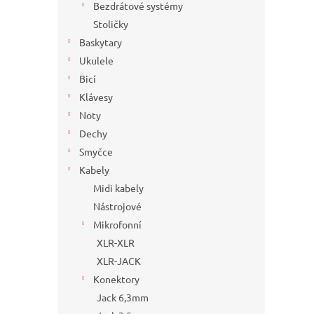
Bezdrátové systémy
Stoličky
Baskytary
Ukulele
Bicí
Klávesy
Noty
Dechy
Smyčce
Kabely
Midi kabely
Nástrojové
Mikrofonní
XLR-XLR
XLR-JACK
Konektory
Jack 6,3mm