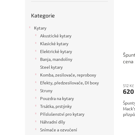
p
p
a
i
r
n
Přeskočit
Kategorie
s
kategorie
o
e
p
d
l
Kytary
r
u
o
k
Akustické kytary
d
t
Klasické kytary
u
ů
Elektrické kytary
Špunt
k
Banja, mandolíny
cena 
t
Steel kytary
ů
Komba, zesilovače, reproboxy
Efekty, předzesilovače, DI boxy
512 Kč
620
Struny
Pouzdra na kytary
Špunty
Trsátka, prstýnky
Mack's
Příslušenství pro kytary
přizpů
Náhradní díly
Snímače a ozvučení