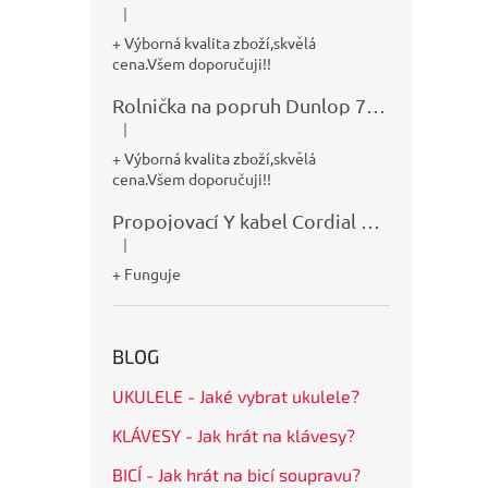
|
Hodnocení produktu je 5 z 5 hvězdiček.
+ Výborná kvalita zboží,skvělá
cena.Všem doporučuji!!
Rolnička na popruh Dunlop 7100
|
Hodnocení produktu je 5 z 5 hvězdiček.
+ Výborná kvalita zboží,skvělá
cena.Všem doporučuji!!
Propojovací Y kabel Cordial CFY0,9VPP
|
Hodnocení produktu je 5 z 5 hvězdiček.
+ Funguje
BLOG
UKULELE - Jaké vybrat ukulele?
KLÁVESY - Jak hrát na klávesy?
BICÍ - Jak hrát na bicí soupravu?