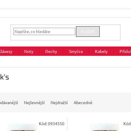
HLEDAT
Klávesy
Noty
Dechy
Smyčce
Kabely
Příslu
k's
odávanější
Nejlevnější
Nejdražší
Abecedně
Kód:
0934550
Kód