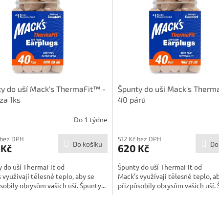
y do uší Mack's ThermaFit™ -
Špunty do uší Mack's Therm
za 1ks
40 párů
Do 1 týdne
 bez DPH
512 Kč bez DPH
Do košíku
Do
 Kč
620 Kč
 do uší ThermaFit od
Špunty do uší ThermaFit od
 využívají tělesné teplo, aby se
Mack's využívají tělesné teplo, a
sobily obrysům vašich uší. Špunty...
přizpůsobily obrysům vašich uší. 
O
v