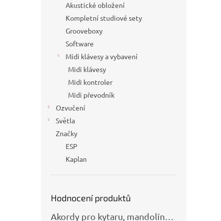
Akustické obložení
Kompletní studiové sety
Grooveboxy
Software
Midi klávesy a vybavení
Midi klávesy
Midi kontroler
Midi převodník
Ozvučení
Světla
Značky
ESP
Kaplan
Hodnocení produktů
Akordy pro kytaru, mandolínu, banjo, basu a klávesy