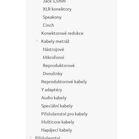
Jack 3,5mm
XLR konektory
Speakony
Cinch
Konektorové redukce
Kabely metráž
Nástrojové
Mikrofonní
Reproduktorové
Dvoulinky
Reproduktorové kabely
Y adaptéry
Audio kabely
Speciální kabely
Příslušenství pro kabely
Multicore kabely
Napájecí kabely
Příslušenství