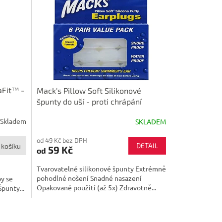
aFit™ -
Mack's Pillow Soft Silikonové
špunty do uší - proti chrápání
Skladem
SKLADEM
od 49 Kč bez DPH
DETAIL
 košíku
59 Kč
od
Tvarovatelné silikonové špunty Extrémně
pohodlné nošení Snadné nasazení
by se
Opakované použití (až 5x) Zdravotně...
Špunty...