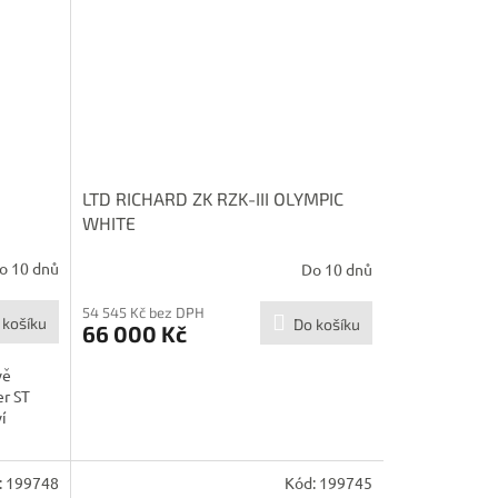
LTD RICHARD ZK RZK-III OLYMPIC
WHITE
o 10 dnů
Do 10 dnů
54 545 Kč bez DPH
 košíku
Do košíku
66 000 Kč
vě
er ST
í
:
199748
Kód:
199745