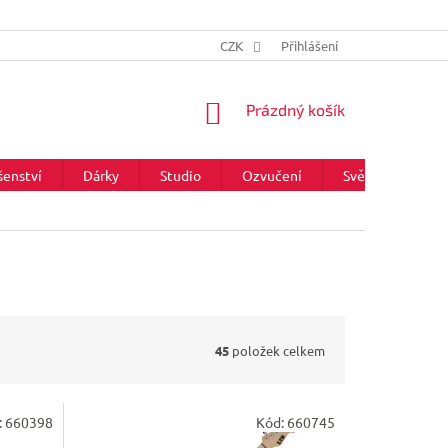
CZK
Přihlášení
NÁKUPNÍ
Prázdný košík
KOŠÍK
šenství
Dárky
Studio
Ozvučení
Světla
Zna
45
položek celkem
:
660398
Kód:
660745