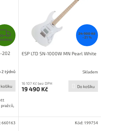
Z
24 900 Kč
–21 %
DARMA
D
H-202
ESP LTD SN-1000W MN Pearl White
A
R
 2 týdnů
Skladem
M
16 107 Kč bez DPH
 košíku
Do košíku
19 490 Kč
A
ett
2 pražců,
:
660163
Kód:
199754