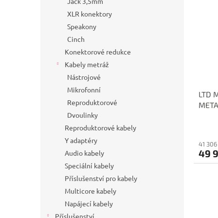
Jack 3,5mm
XLR konektory
Speakony
Cinch
Konektorové redukce
Kabely metráž
Nástrojové
Mikrofonní
LTD 
Reproduktorové
META
Dvoulinky
Reproduktorové kabely
Y adaptéry
41 306
49 
Audio kabely
Speciální kabely
Příslušenství pro kabely
Multicore kabely
Napájecí kabely
Příslušenství