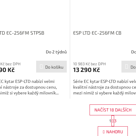
LTD EC-256FM STPSB
ESP LTD EC-256FM CB
Do 2 týdnů
Do
 Kč bez DPH
10 983 Kč bez DPH
Do košíku
Do
90 Kč
13 290 Kč
EC kytar ESP-LTD nabízí velmi
Série EC kytar ESP-LTD nabízí ve
ní nástroje za dostupnou cenu,
kvalitní nástroje za dostupnou c
imiž si vybere každý milovník...
mezi nimiž si vybere každý milovn
NAČÍST 18 DALŠÍCH
S
1
3
O
t
r
v
NAHORU
á
l