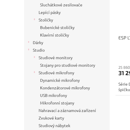
Sluchátkové zesilovače
Lepící pásky
Stoličky
Bubenické stoličky
Klavírní stoličky
ESP 
Dárky
Studio
Studiové monitory
Stojany pro studiové monitory
25 860
31 2
Studiové mikrofony
Dynamické mikrofony
Série 
Kondenzátorové mikrofony
špičk
USB mikrofony
Mikrofonní stojany
Nahravací a záznamová zařízení
Zvukové karty
Studiový nábytek