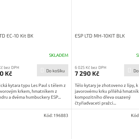
TD EC-10 Kit BK
ESP LTD MH-10KIT BLK
SKLADEM
S
Kč bez DPH
6 025 Kč bez DPH
Do košíku
Do
0 Kč
7 290 Kč
ická kytara typu Les Paul s tělem z
Tělo kytary je zhotoveno z lípy, k
javorovým krkem, hmatníkem z
javorovému krku přiléhá hmatník
ndru a dvěma humbuckery ESP...
kompozitního dřeva osazený
čtyřiadvaceti pražci...
Kód:
196883
Kód