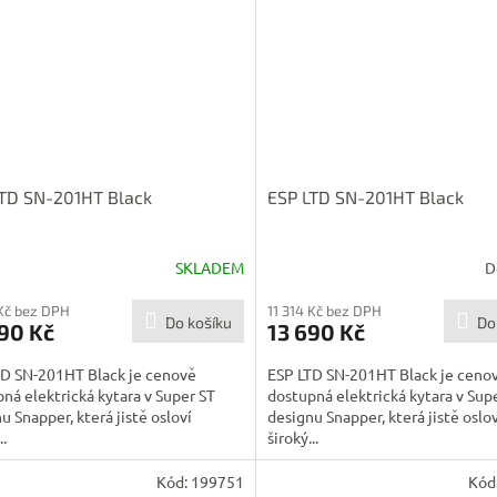
LTD SN-201HT Black
ESP LTD SN-201HT Black
SKLADEM
D
 Kč bez DPH
11 314 Kč bez DPH
Do košíku
Do
90 Kč
13 690 Kč
TD SN-201HT Black je cenově
ESP LTD SN-201HT Black je ceno
ná elektrická kytara v Super ST
dostupná elektrická kytara v Sup
u Snapper, která jistě osloví
designu Snapper, která jistě oslov
..
široký...
Kód:
199751
Kód