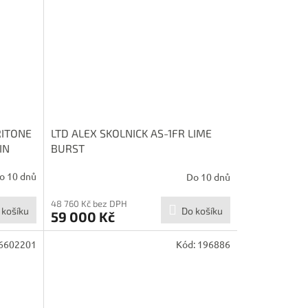
RITONE
LTD ALEX SKOLNICK AS-1FR LIME
IN
BURST
o 10 dnů
Do 10 dnů
48 760 Kč bez DPH
 košíku
Do košíku
59 000 Kč
6602201
Kód:
196886