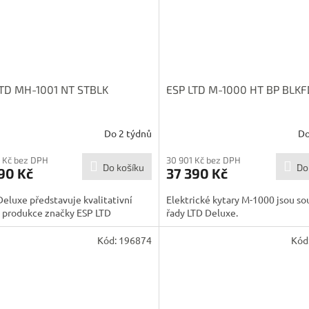
LTD MH-1001 NT STBLK
ESP LTD M-1000 HT BP BLKF
Do 2 týdnů
Do
 Kč bez DPH
30 901 Kč bez DPH
Do košíku
Do
90 Kč
37 390 Kč
Deluxe představuje kvalitativní
Elektrické kytary M-1000 jsou so
u produkce značky ESP LTD
řady LTD Deluxe.
Kód:
196874
Kód