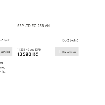
ESP LTD EC-256 VN
 2 týdnů
Do 2 týdnů
11 231 Kč bez DPH
 košíku
Do košíku
13 590 Kč
lmi
enu,
ík...