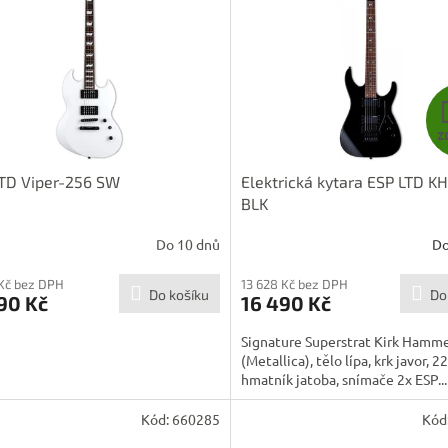
Z
TD Viper-256 SW
Elektrická kytara ESP LTD K
BLK
Do 10 dnů
Do
 Kč bez DPH
13 628 Kč bez DPH
Do košíku
Do
90 Kč
16 490 Kč
Signature Superstrat Kirk Hamm
(Metallica), tělo lípa, krk javor, 2
hmatník jatoba, snímače 2x ESP...
Kód:
660285
Kód