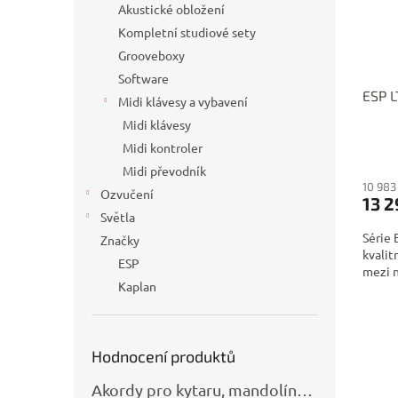
Akustické obložení
Kompletní studiové sety
Grooveboxy
Software
ESP 
Midi klávesy a vybavení
Midi klávesy
Midi kontroler
Midi převodník
10 983
Ozvučení
13 2
Světla
Série 
Značky
kvalit
ESP
mezi n
Kaplan
Hodnocení produktů
Akordy pro kytaru, mandolínu, banjo, basu a klávesy