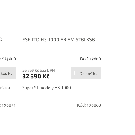
D
ESP LTD H3-1000 FR FM STBLKSB
 2 týdnů
Do 2 týdnů
26 769 Kč bez DPH
 košíku
Do košíku
32 390 Kč
učástí
Super ST modely H3-1000.
:
196871
Kód:
196868