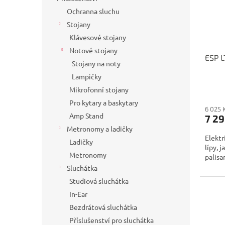
Ochranna sluchu
Stojany
Klávesové stojany
Notové stojany
ESP L
Stojany na noty
Lampičky
Mikrofonní stojany
Pro kytary a baskytary
6 025 
Amp Stand
7 29
Metronomy a ladičky
Elektr
Ladičky
lípy, 
Metronomy
palisa
Sluchátka
Studiová sluchátka
In-Ear
Bezdrátová sluchátka
Příslušenství pro sluchátka