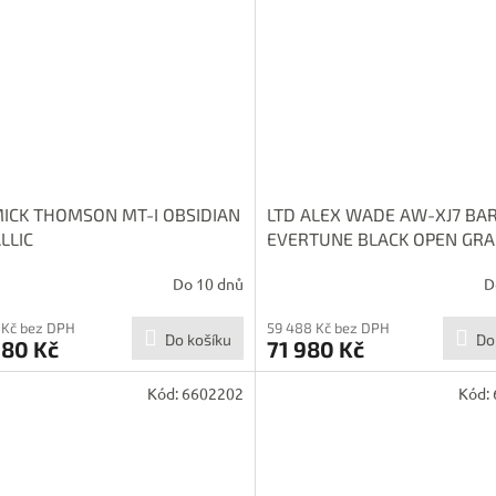
MICK THOMSON MT-I OBSIDIAN
LTD ALEX WADE AW-XJ7 BA
LLIC
EVERTUNE BLACK OPEN GRA
SATIN
Do 10 dnů
D
 Kč bez DPH
59 488 Kč bez DPH
Do košíku
Do
980 Kč
71 980 Kč
Kód:
6602202
Kód: