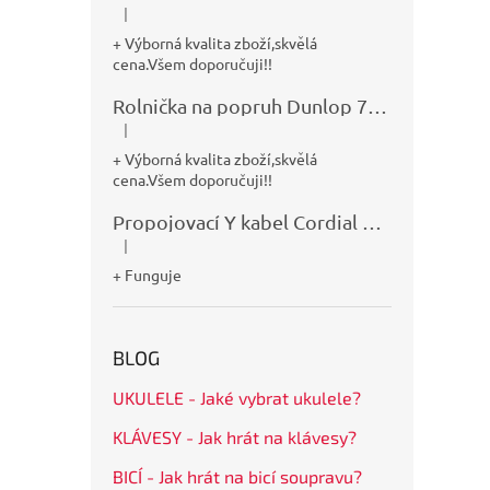
|
Hodnocení produktu je 5 z 5 hvězdiček.
+ Výborná kvalita zboží,skvělá
cena.Všem doporučuji!!
Rolnička na popruh Dunlop 7100
|
Hodnocení produktu je 5 z 5 hvězdiček.
+ Výborná kvalita zboží,skvělá
cena.Všem doporučuji!!
Propojovací Y kabel Cordial CFY0,9VPP
|
Hodnocení produktu je 5 z 5 hvězdiček.
+ Funguje
BLOG
UKULELE - Jaké vybrat ukulele?
KLÁVESY - Jak hrát na klávesy?
BICÍ - Jak hrát na bicí soupravu?