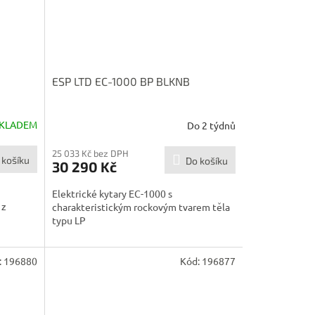
ESP LTD EC-1000 BP BLKNB
KLADEM
Do 2 týdnů
25 033 Kč bez DPH
 košíku
Do košíku
30 290 Kč
Elektrické kytary EC-1000 s
 z
charakteristickým rockovým tvarem těla
typu LP
:
196880
Kód:
196877