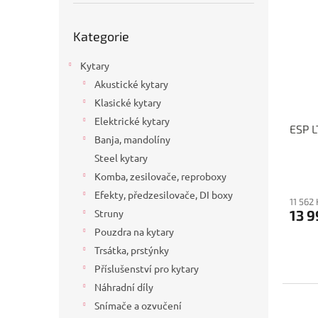
p
p
a
i
r
n
Přeskočit
Kategorie
s
kategorie
o
e
p
d
l
Kytary
r
u
o
k
Akustické kytary
d
t
Klasické kytary
u
ů
Elektrické kytary
ESP L
k
Banja, mandolíny
t
Steel kytary
ů
Komba, zesilovače, reproboxy
Efekty, předzesilovače, DI boxy
11 562
13 9
Struny
Pouzdra na kytary
Trsátka, prstýnky
Příslušenství pro kytary
Náhradní díly
Snímače a ozvučení