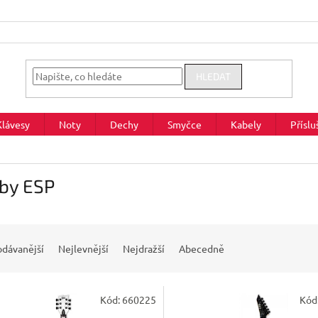
HLEDAT
Klávesy
Noty
Dechy
Smyčce
Kabely
Příslu
 by ESP
odávanější
Nejlevnější
Nejdražší
Abecedně
Kód:
660225
Kód