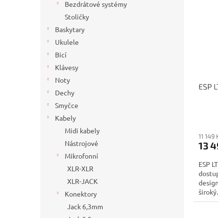
Bezdrátové systémy
Stoličky
Baskytary
Ukulele
Bicí
Klávesy
Noty
ESP 
Dechy
Smyčce
Kabely
Midi kabely
11 149
Nástrojové
13 4
Mikrofonní
ESP L
XLR-XLR
dostup
XLR-JACK
design
široký.
Konektory
Jack 6,3mm