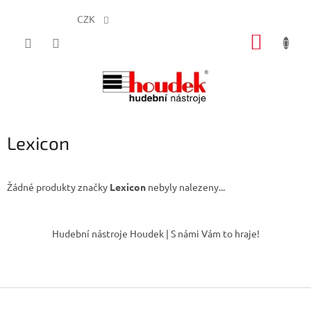
CZK
Přejít
NÁKUP
na
obsah
KOŠÍK
Lexicon
Žádné produkty značky
Lexicon
nebyly nalezeny...
Z
á
Hudební nástroje Houdek | S námi Vám to hraje!
p
a
t
í