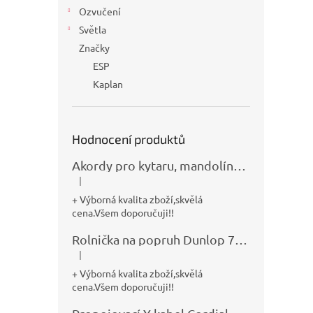
Ozvučení
Světla
Značky
ESP
Kaplan
Hodnocení produktů
Akordy pro kytaru, mandolínu, banjo, basu a klávesy
|
Hodnocení produktu je 5 z 5 hvězdiček.
+ Výborná kvalita zboží,skvělá
cena.Všem doporučuji!!
Rolnička na popruh Dunlop 7100
|
Hodnocení produktu je 5 z 5 hvězdiček.
+ Výborná kvalita zboží,skvělá
cena.Všem doporučuji!!