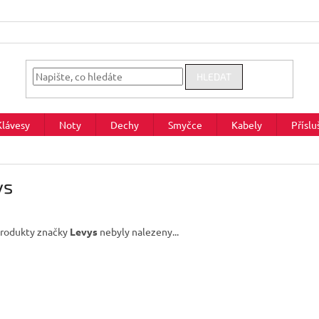
HLEDAT
Klávesy
Noty
Dechy
Smyčce
Kabely
Příslu
ys
rodukty značky
Levys
nebyly nalezeny...