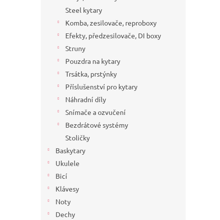
a
Steel kytary
n
Komba, zesilovače, reproboxy
e
Efekty, předzesilovače, DI boxy
l
Struny
Pouzdra na kytary
Trsátka, prstýnky
Příslušenství pro kytary
Náhradní díly
Snímače a ozvučení
Bezdrátové systémy
Stoličky
Baskytary
Ukulele
Bicí
Klávesy
Noty
Dechy