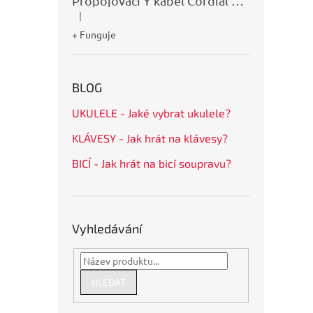
Propojovací Y kabel Cordial CFY0,9VPP
|
Hodnocení produktu je 5 z 5 hvězdiček.
+ Funguje
BLOG
UKULELE - Jaké vybrat ukulele?
KLÁVESY - Jak hrát na klávesy?
BICÍ - Jak hrát na bicí soupravu?
Vyhledávání
HLEDAT