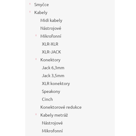
Smyčce
Kabely
Midi kabely
Nástrojové
Mikrofonní
XLR-XLR
XLR-JACK
Konektory
Jack 6,3mm
Jack 3,5mm
XLR konektory
Speakony
Cinch
Konektorové redukce
Kabely metráž
Nástrojové
Mikrofonní