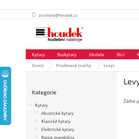
Přejít
prodejna@houdek.cz
na
obsah
Kytary
Baskytary
Ukulele
Bicí
Domů
Prodávané značky
Levys
P
Lev
o
Přeskočit
s
Kategorie
kategorie
t
Žádné p
r
Kytary
a
Akustické kytary
n
Klasické kytary
n
í
Elektrické kytary
p
Banja, mandolíny