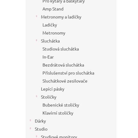
Pro kytary a baskytary
Amp Stand
Metronomy a ladičky
Ladičky
Metronomy
Sluchátka
Studiová sluchátka
In-Ear
Bezdrátová sluchátka
Příslušenství pro sluchátka
Sluchátkové zesilovače
Lepící pásky
Stoličky
Bubenické stoličky
Klavírní stoličky
Dárky
Studio
Studiové monitory