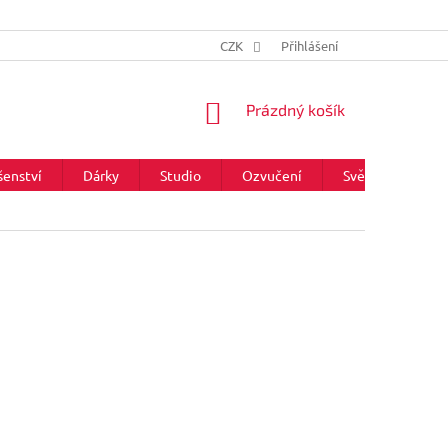
CZK
Přihlášení
NÁKUPNÍ
Prázdný košík
KOŠÍK
šenství
Dárky
Studio
Ozvučení
Světla
Zna