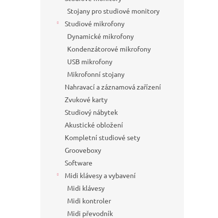
Stojany pro studiové monitory
Studiové mikrofony
Dynamické mikrofony
Kondenzátorové mikrofony
USB mikrofony
Mikrofonní stojany
Nahravací a záznamová zařízení
Zvukové karty
Studiový nábytek
Akustické obložení
Kompletní studiové sety
Grooveboxy
Software
Midi klávesy a vybavení
Midi klávesy
Midi kontroler
Midi převodník