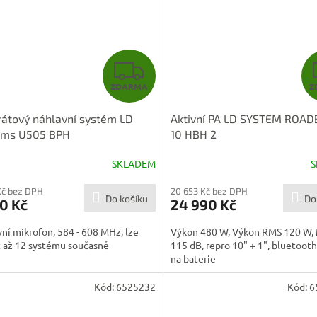
Z
ZDARMA
Z
D
átový náhlavní systém LD
Aktivní PA LD SYSTEM ROA
A
ems U505 BPH
10 HBH 2
R
SKLADEM
S
M
Kč bez DPH
20 653 Kč bez DPH
Do košíku
Do
0 Kč
24 990 Kč
A
ní mikrofon, 584 - 608 MHz, lze
Výkon 480 W, Výkon RMS 120 W, 
t až 12 systému současně
115 dB, repro 10" + 1", bluetooth
na baterie
Kód:
6525232
Kód:
6