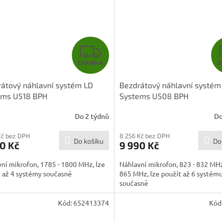
Z
ZDARMA
Z
D
átový náhlavní systém LD
Bezdrátový náhlavní systém
A
ems U518 BPH
Systems U508 BPH
R
Do 2 týdnů
Do
M
Kč bez DPH
8 256 Kč bez DPH
Do košíku
Do
0 Kč
9 990 Kč
A
ní mikrofon, 1785 - 1800 MHz, lze
Náhlavní mikrofon, 823 - 832 MHz
 až 4 systémy současně
865 MHz, lze použít až 6 systém
současně
Kód:
652413374
Kód