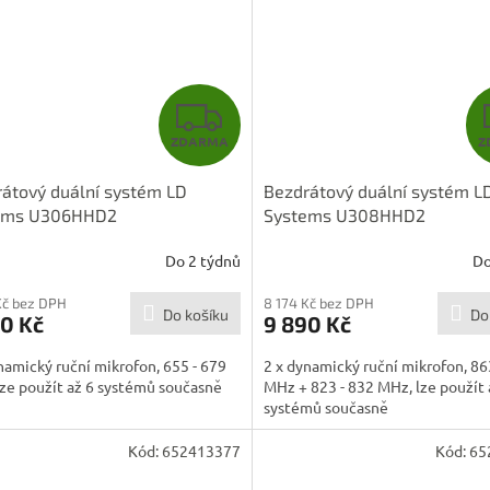
Z
ZDARMA
Z
D
átový duální systém LD
Bezdrátový duální systém L
A
ems U306HHD2
Systems U308HHD2
R
Do 2 týdnů
Do
M
Kč bez DPH
8 174 Kč bez DPH
Do košíku
Do
0 Kč
9 890 Kč
A
namický ruční mikrofon, 655 - 679
2 x dynamický ruční mikrofon, 86
ze použít až 6 systémů současně
MHz + 823 - 832 MHz, lze použít 
systémů současně
Kód:
652413377
Kód:
65