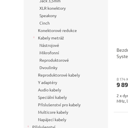
Jack 3,5mm
XLR konektory
Speakony
Cinch
Konektorové redukce
Kabely metráž
Nástrojové
Bezdr
Mikrofonní
Syst
Reproduktorové
Dvoulinky
Reproduktorové kabely
8 174 
Y adaptéry
9 89
Audio kabely
2 x dy
Speciální kabely
MHz, l
Příslušenství pro kabely
Multicore kabely
Napájecí kabely
Příslušenství