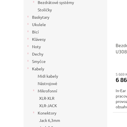
Bezdrátové systémy
Stoličky
Baskytary
Ukulele
Bicí
Klávesy
Bezdr
Noty
U308
Dechy
Smyčce
Kabely
5 669 
Midi kabely
6 86
Nástrojové
In-Ear
Mikrofonní
pracov
XLR-XLR
provoz
XLR-JACK
obsahu
Konektory
Jack 6,3mm