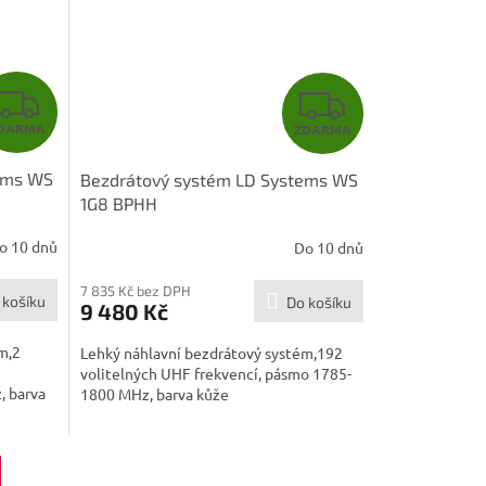
Z
Z
DARMA
ZDARMA
D
D
ems WS
Bezdrátový systém LD Systems WS
A
A
1G8 BPHH
R
R
o 10 dnů
Do 10 dnů
M
M
7 835 Kč bez DPH
 košíku
Do košíku
9 480 Kč
A
A
m,2
Lehký náhlavní bezdrátový systém,192
volitelných UHF frekvencí, pásmo 1785-
, barva
1800 MHz, barva kůže