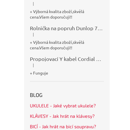
|
Hodnocení produktu je 5 z 5 hvězdiček.
+ Výborná kvalita zboží,skvělá
cena.Všem doporučuji!!
Rolnička na popruh Dunlop 7100
|
Hodnocení produktu je 5 z 5 hvězdiček.
+ Výborná kvalita zboží,skvělá
cena.Všem doporučuji!!
Propojovací Y kabel Cordial CFY0,9VPP
|
Hodnocení produktu je 5 z 5 hvězdiček.
+ Funguje
BLOG
UKULELE - Jaké vybrat ukulele?
KLÁVESY - Jak hrát na klávesy?
BICÍ - Jak hrát na bicí soupravu?