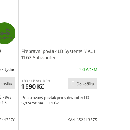
Z
DARMA
D
D
Přepravní povlak LD Systems MAUI
A
11 G2 Subwoofer
R
 2 týdnů
SKLADEM
M
1 397 Kč bez DPH
 košíku
Do košíku
1 690 Kč
A
3 - 865
Polstrovaný povlak pro subwoofer LD
až 6
Systems MAUI 11 G2
2413376
Kód:
652413375