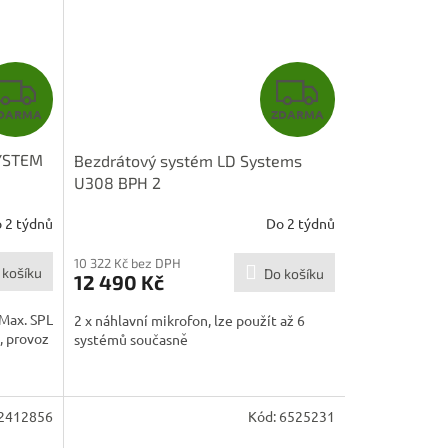
Z
Z
DARMA
ZDARMA
D
D
SYSTEM
Bezdrátový systém LD Systems
A
A
U308 BPH 2
R
R
 2 týdnů
Do 2 týdnů
M
M
10 322 Kč bez DPH
 košíku
Do košíku
12 490 Kč
A
A
Max. SPL
2 x náhlavní mikrofon, lze použít až 6
, provoz
systémů současně
2412856
Kód:
6525231