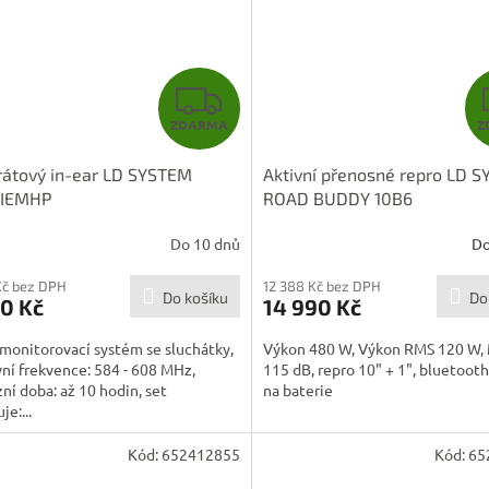
Z
ZDARMA
Z
D
átový in-ear LD SYSTEM
Aktivní přenosné repro LD 
A
IEMHP
ROAD BUDDY 10B6
R
Do 10 dnů
Do
M
Kč bez DPH
12 388 Kč bez DPH
Do košíku
Do
0 Kč
14 990 Kč
A
 monitorovací systém se sluchátky,
Výkon 480 W, Výkon RMS 120 W, 
ní frekvence: 584 - 608 MHz,
115 dB, repro 10" + 1", bluetooth
ní doba: až 10 hodin, set
na baterie
je:...
Kód:
652412855
Kód:
65