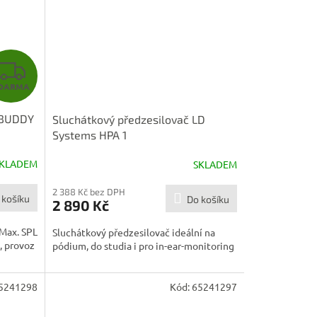
Z
DARMA
D
DBUDDY
Sluchátkový předzesilovač LD
A
Systems HPA 1
R
KLADEM
SKLADEM
M
2 388 Kč bez DPH
 košíku
Do košíku
2 890 Kč
A
Max. SPL
Sluchátkový předzesilovač ideální na
, provoz
pódium, do studia i pro in-ear-monitoring
5241298
Kód:
65241297