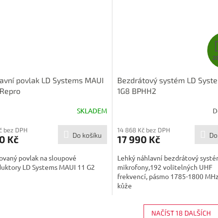
Z
avní povlak LD Systems MAUI
Bezdrátový systém LD Syst
 Repro
1G8 BPHH2
SKLADEM
D
Kč bez DPH
14 868 Kč bez DPH
Do košíku
Do
0 Kč
17 990 Kč
ovaný povlak na sloupové
Lehký náhlavní bezdrátový systé
duktory LD Systems MAUI 11 G2
mikrofony,192 volitelných UHF
frekvencí, pásmo 1785-1800 MHz
kůže
NAČÍST 18 DALŠÍCH