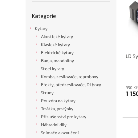
p
p
a
i
r
n
Přeskočit
Kategorie
s
kategorie
o
e
p
d
l
Kytary
r
u
o
k
Akustické kytary
d
t
Klasické kytary
u
ů
Elektrické kytary
LD S
k
Banja, mandolíny
t
Steel kytary
ů
Komba, zesilovače, reproboxy
Efekty, předzesilovače, DI boxy
950 Kč
1 15
Struny
Pouzdra na kytary
Trsátka, prstýnky
Příslušenství pro kytary
Náhradní díly
Snímače a ozvučení