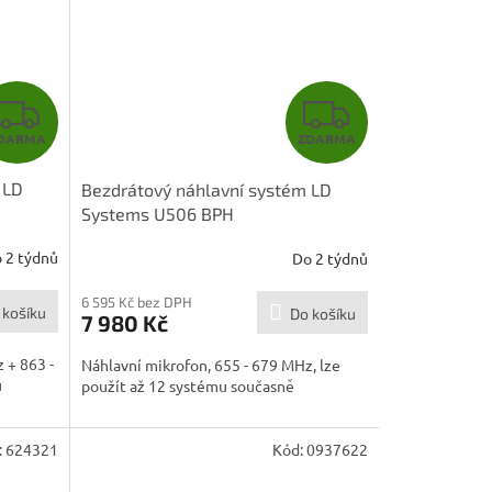
Z
Z
DARMA
ZDARMA
D
D
 LD
Bezdrátový náhlavní systém LD
A
A
Systems U506 BPH
R
R
 2 týdnů
Do 2 týdnů
M
M
6 595 Kč bez DPH
 košíku
Do košíku
7 980 Kč
A
A
 + 863 -
Náhlavní mikrofon, 655 - 679 MHz, lze
u
použít až 12 systému současně
:
624321
Kód:
0937622