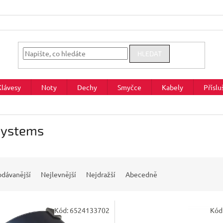
HLEDAT
Klávesy
Noty
Dechy
Smyčce
Kabely
Příslu
Systems
odávanější
Nejlevnější
Nejdražší
Abecedně
Kód:
6524133702
Kód