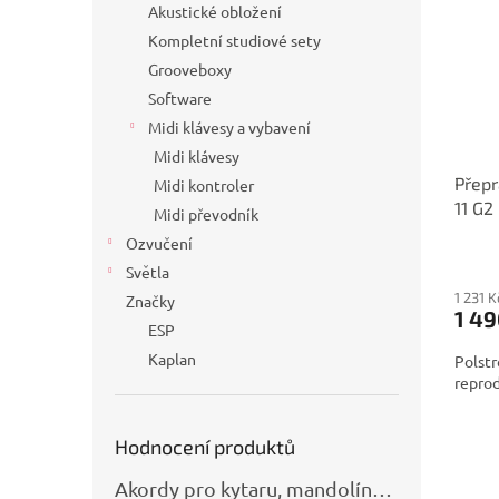
Akustické obložení
Kompletní studiové sety
Grooveboxy
Software
Midi klávesy a vybavení
Midi klávesy
Přepr
Midi kontroler
11 G2
Midi převodník
Ozvučení
Světla
1 231 
Značky
1 49
ESP
Kaplan
Polstr
repro
Hodnocení produktů
Akordy pro kytaru, mandolínu, banjo, basu a klávesy