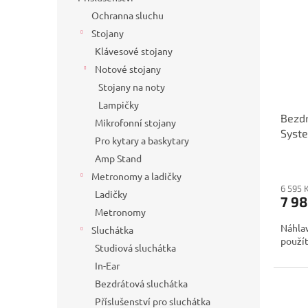
Ochranna sluchu
Stojany
Klávesové stojany
Notové stojany
Stojany na noty
Lampičky
Bezdr
Mikrofonní stojany
Syst
Pro kytary a baskytary
Amp Stand
Metronomy a ladičky
6 595 
Ladičky
7 98
Metronomy
Náhlav
Sluchátka
použít
Studiová sluchátka
In-Ear
Bezdrátová sluchátka
Příslušenství pro sluchátka