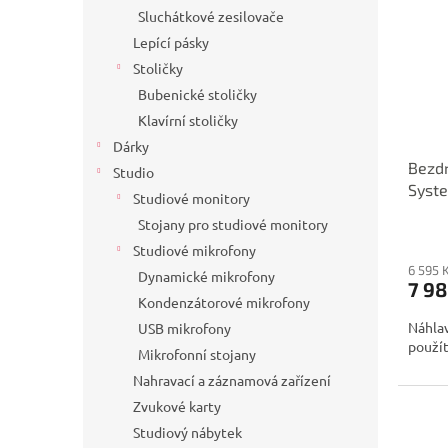
Sluchátkové zesilovače
Lepící pásky
Stoličky
Bubenické stoličky
Klavírní stoličky
Dárky
Bezdr
Studio
Syst
Studiové monitory
Stojany pro studiové monitory
Studiové mikrofony
6 595 
Dynamické mikrofony
7 98
Kondenzátorové mikrofony
Náhlav
USB mikrofony
použí
Mikrofonní stojany
Nahravací a záznamová zařízení
Zvukové karty
Studiový nábytek