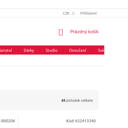
CZK
Přihlášení
NÁKUPNÍ
Prázdný košík
KOŠÍK
šenství
Dárky
Studio
Ozvučení
Světla
Zna
65
položek celkem
:
800206
Kód:
652413340