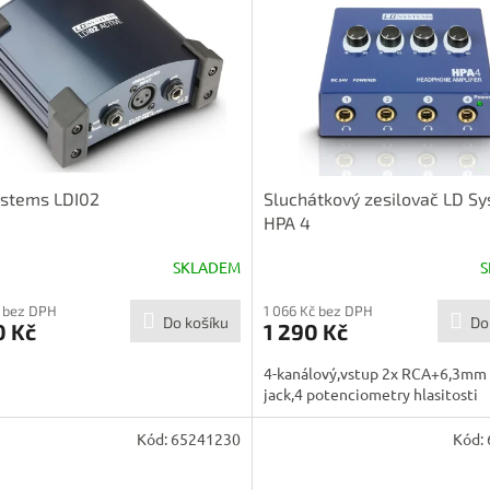
ystems LDI02
Sluchátkový zesilovač LD S
HPA 4
SKLADEM
S
 bez DPH
1 066 Kč bez DPH
Do košíku
Do
0 Kč
1 290 Kč
4-kanálový,vstup 2x RCA+6,3mm 
jack,4 potenciometry hlasitosti
Kód:
65241230
Kód: