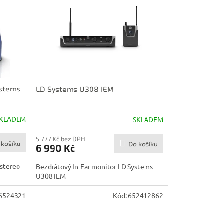
ystems
LD Systems U308 IEM
KLADEM
SKLADEM
5 777 Kč bez DPH
 košíku
Do košíku
6 990 Kč
stereo
Bezdrátový In-Ear monitor LD Systems
U308 IEM
6524321
Kód:
652412862