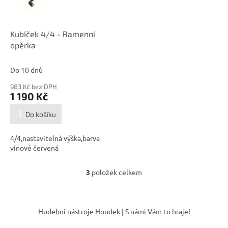
Kubíček 4/4 - Ramenní
opěrka
Do 10 dnů
983 Kč bez DPH
1 190 Kč
Do košíku
4/4,nastavitelná výška,barva
vínově červená
3
položek celkem
O
v
l
Z
á
á
Hudební nástroje Houdek | S námi Vám to hraje!
d
p
a