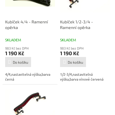
p
d
r
u
o
k
d
t
Kubíček 4/4 - Ramenní
Kubíček 1/2-3/4 -
u
ů
opěrka
Ramenní opěrka
k
t
SKLADEM
SKLADEM
ů
983 Kč bez DPH
983 Kč bez DPH
1 190 Kč
1 190 Kč
Do košíku
Do košíku
4/4,nastavitelná výška,barva
1/2-3/4,nastavitelná
černá
výška,barva vínově červená