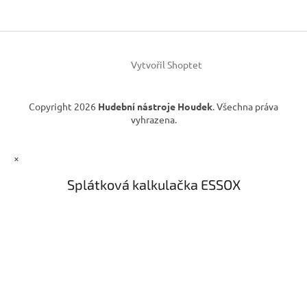
a
c
t
í
í
p
r
v
Vytvořil Shoptet
k
y
v
Copyright 2026
Hudební nástroje Houdek
. Všechna práva
ý
vyhrazena.
p
i
s
×
u
Splátková kalkulačka ESSOX