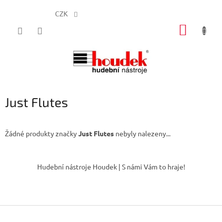
CZK
Přejít
NÁKUP
na
obsah
KOŠÍK
Just Flutes
Žádné produkty značky
Just Flutes
nebyly nalezeny...
Z
á
Hudební nástroje Houdek | S námi Vám to hraje!
p
a
t
í