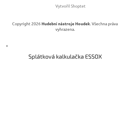
v
Vytvořil Shoptet
k
y
v
Copyright 2026
Hudební nástroje Houdek
. Všechna práva
ý
vyhrazena.
p
i
s
×
u
Splátková kalkulačka ESSOX