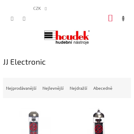
CZK
Přejít
NÁKUP
na
obsah
KOŠÍK
JJ Electronic
Ř
a
Nejprodávanější
Nejlevnější
Nejdražší
Abecedně
z
e
V
n
ý
í
p
p
i
r
s
o