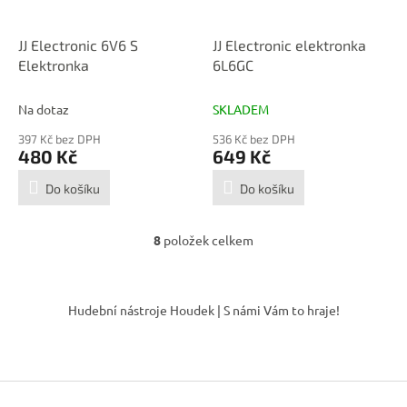
JJ Electronic 6V6 S
JJ Electronic elektronka
Elektronka
6L6GC
Na dotaz
SKLADEM
397 Kč bez DPH
536 Kč bez DPH
480 Kč
649 Kč
Do košíku
Do košíku
8
položek celkem
O
v
l
Z
á
á
Hudební nástroje Houdek | S námi Vám to hraje!
d
p
a
a
c
t
í
í
p
r