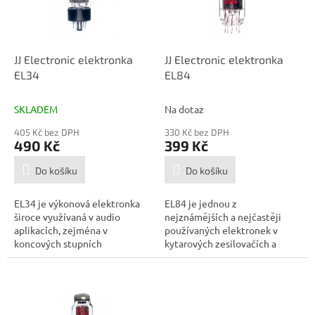
p
d
r
u
o
k
d
t
JJ Electronic elektronka
JJ Electronic elektronka
u
ů
EL34
EL84
k
t
SKLADEM
Na dotaz
ů
405 Kč bez DPH
330 Kč bez DPH
490 Kč
399 Kč
Do košíku
Do košíku
EL34 je výkonová elektronka
EL84 je jednou z
široce využívaná v audio
nejznámějších a nejčastěji
aplikacích, zejména v
používaných elektronek v
koncových stupních
kytarových zesilovačích a
zesilovačů. Je známá...
dalších audio...