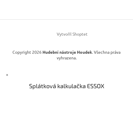
p
a
a
c
t
í
í
p
r
v
Vytvořil Shoptet
k
y
v
Copyright 2026
Hudební nástroje Houdek
. Všechna práva
ý
vyhrazena.
p
i
s
×
u
Splátková kalkulačka ESSOX