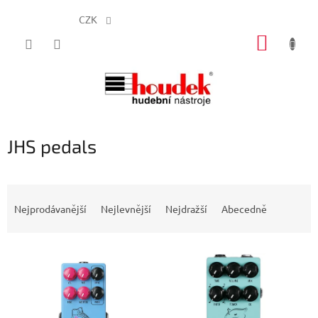
CZK
Přejít
NÁKUP
na
obsah
KOŠÍK
JHS pedals
Ř
a
Nejprodávanější
Nejlevnější
Nejdražší
Abecedně
z
e
V
n
ý
í
p
p
i
r
s
o