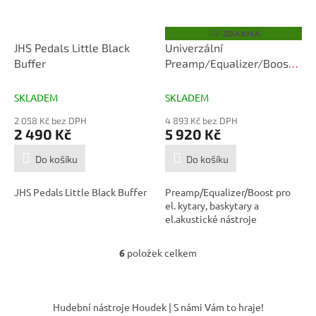
ZDARMA
Z
D
JHS Pedals Little Black
Univerzální
A
Buffer
Preamp/Equalizer/Boost -
R
M
JHS Clover
A
SKLADEM
SKLADEM
2 058 Kč bez DPH
4 893 Kč bez DPH
2 490 Kč
5 920 Kč
Do košíku
Do košíku
JHS Pedals Little Black Buffer
Preamp/Equalizer/Boost pro
el. kytary, baskytary a
el.akustické nástroje
6
položek celkem
O
v
l
Z
á
á
Hudební nástroje Houdek | S námi Vám to hraje!
d