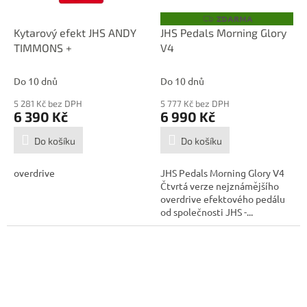
ZDARMA
Z
D
Kytarový efekt JHS ANDY
JHS Pedals Morning Glory
A
TIMMONS +
V4
R
M
A
Do 10 dnů
Do 10 dnů
5 281 Kč bez DPH
5 777 Kč bez DPH
6 390 Kč
6 990 Kč
Do košíku
Do košíku
overdrive
JHS Pedals Morning Glory V4
Čtvrtá verze nejznámějšího
overdrive efektového pedálu
od společnosti JHS -...