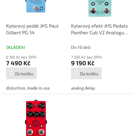
p
d
r
u
o
k
d
t
Kytarový pedál JHS Paul
Kytarový efekt JHS Pedals
u
ů
Gilbert PG-14
Panther Cub V2 Analogue
k
Delay
t
SKLADEM
Do 10 dnů
ů
6 190 Kč bez DPH
7 595 Kč bez DPH
7 490 Kč
9 190 Kč
Do košíku
Do košíku
distortion, made in usa
analog delay