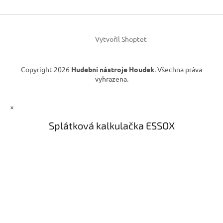
t
í
í
p
r
v
Vytvořil Shoptet
k
y
v
Copyright 2026
Hudební nástroje Houdek
. Všechna práva
ý
vyhrazena.
p
i
s
×
u
Splátková kalkulačka ESSOX