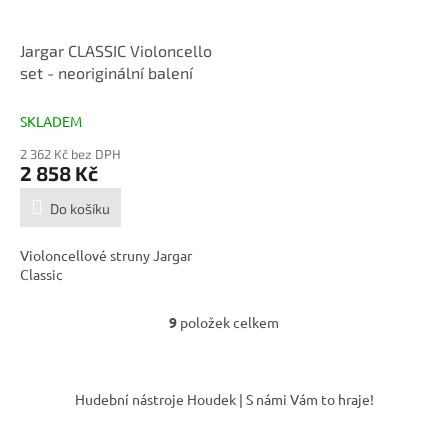
Jargar CLASSIC Violoncello
set - neoriginální balení
SKLADEM
2 362 Kč bez DPH
2 858 Kč
Do košíku
Violoncellové struny Jargar
Classic
9
položek celkem
O
v
l
Z
á
á
Hudební nástroje Houdek | S námi Vám to hraje!
d
p
a
a
c