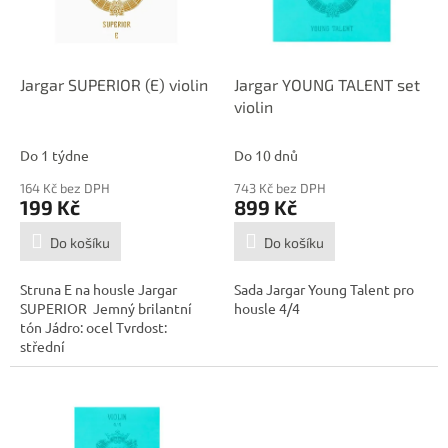
p
d
r
u
o
k
d
t
Jargar SUPERIOR (E) violin
Jargar YOUNG TALENT set
u
ů
violin
k
t
Do 1 týdne
Do 10 dnů
ů
164 Kč bez DPH
743 Kč bez DPH
199 Kč
899 Kč
Do košíku
Do košíku
Struna E na housle Jargar
Sada Jargar Young Talent pro
SUPERIOR Jemný brilantní
housle 4/4
tón Jádro: ocel Tvrdost:
střední