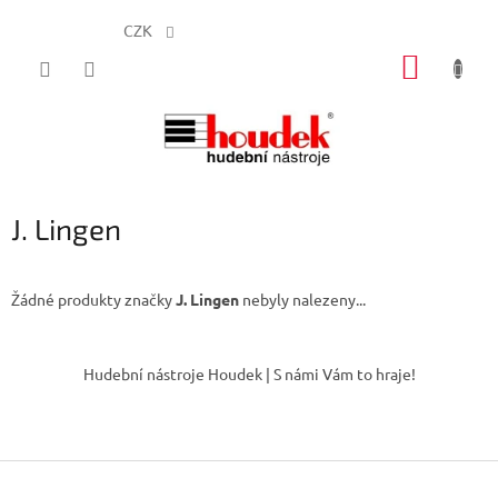
CZK
Přejít
NÁKUP
na
obsah
KOŠÍK
J. Lingen
Žádné produkty značky
J. Lingen
nebyly nalezeny...
Z
á
Hudební nástroje Houdek | S námi Vám to hraje!
p
a
t
í