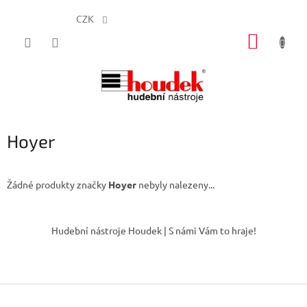
CZK
Přejít
NÁKUP
na
obsah
KOŠÍK
Hoyer
Žádné produkty značky
Hoyer
nebyly nalezeny...
Z
á
Hudební nástroje Houdek | S námi Vám to hraje!
p
a
t
í