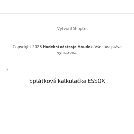
a
c
t
í
í
p
r
v
Vytvořil Shoptet
k
y
v
Copyright 2026
Hudební nástroje Houdek
. Všechna práva
ý
vyhrazena.
p
i
s
×
u
Splátková kalkulačka ESSOX