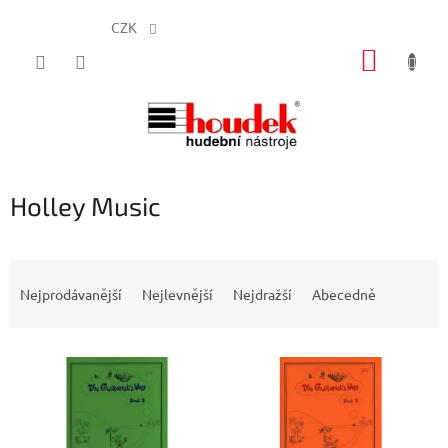
CZK
Přejít
NÁKUP
na
obsah
KOŠÍK
Holley Music
Ř
a
Nejprodávanější
Nejlevnější
Nejdražší
Abecedně
z
e
V
n
ý
í
p
p
i
r
s
o