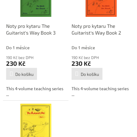
p
d
r
u
o
k
d
t
Noty pro kytaru The
Noty pro kytaru The
u
ů
Guitarist's Way Book 3
Guitarist's Way Book 2
k
t
Do 1 měsíce
Do 1 měsíce
ů
190 Kč bez DPH
190 Kč bez DPH
230 Kč
230 Kč
Do košíku
Do košíku
This 4-volume teaching series
This 4-volume teaching series
...
...