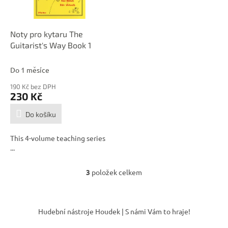
Noty pro kytaru The
Guitarist's Way Book 1
Do 1 měsíce
190 Kč bez DPH
230 Kč
Do košíku
This 4-volume teaching series
...
3
položek celkem
O
v
l
Z
á
á
Hudební nástroje Houdek | S námi Vám to hraje!
d
p
a