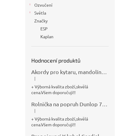
Ozvučení
Světla
Značky
ESP
Kaplan
Hodnocení produktů
Akordy pro kytaru, mandolínu, banjo, basu a klávesy
|
Hodnocení produktu je 5 z 5 hvězdiček.
+ Výborná kvalita zboží,skvělá
cena.Všem doporučuji!!
Rolnička na popruh Dunlop 7100
|
Hodnocení produktu je 5 z 5 hvězdiček.
+ Výborná kvalita zboží,skvělá
cena.Všem doporučuji!!