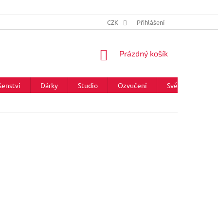
CZK
Přihlášení
NÁKUPNÍ
Prázdný košík
KOŠÍK
šenství
Dárky
Studio
Ozvučení
Světla
Zna