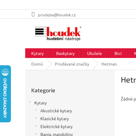
Přejít
prodejna@houdek.cz
na
obsah
Kytary
Baskytary
Ukulele
Bicí
Domů
Prodávané značky
Hetman
P
Het
o
Přeskočit
s
Kategorie
kategorie
t
Žádné p
r
Kytary
a
Akustické kytary
n
Klasické kytary
n
í
Elektrické kytary
p
Banja, mandolíny