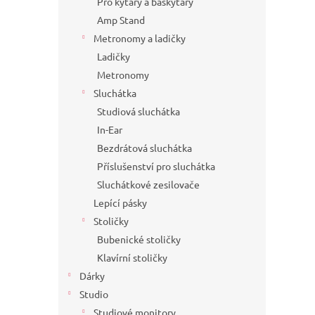
Pro kytary a baskytary
Amp Stand
Metronomy a ladičky
Ladičky
Metronomy
Sluchátka
Studiová sluchátka
In-Ear
Bezdrátová sluchátka
Příslušenství pro sluchátka
Sluchátkové zesilovače
Lepící pásky
Stoličky
Bubenické stoličky
Klavírní stoličky
Dárky
Studio
Studiové monitory