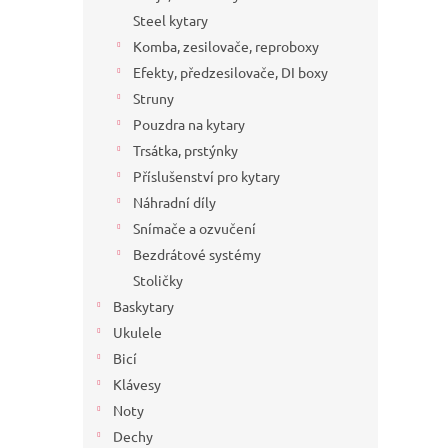
a
Steel kytary
n
Komba, zesilovače, reproboxy
e
Efekty, předzesilovače, DI boxy
l
Struny
Pouzdra na kytary
Trsátka, prstýnky
Příslušenství pro kytary
Náhradní díly
Snímače a ozvučení
Bezdrátové systémy
Stoličky
Baskytary
Ukulele
Bicí
Klávesy
Noty
Dechy