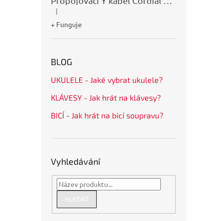
Propojovací Y kabel Cordial CFY0,9VPP
|
Hodnocení produktu je 5 z 5 hvězdiček.
+ Funguje
BLOG
UKULELE - Jaké vybrat ukulele?
KLÁVESY - Jak hrát na klávesy?
BICÍ - Jak hrát na bicí soupravu?
Vyhledávání
HLEDAT