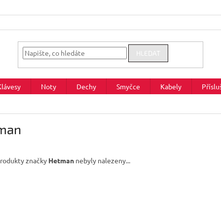
HLEDAT
Klávesy
Noty
Dechy
Smyčce
Kabely
Příslu
man
rodukty značky
Hetman
nebyly nalezeny...