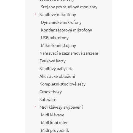
Stojany pro studiové monitory
Studiové mikrofony
Dynamické mikrofony
Kondenzátorové mikrofony
USB mikrofony
Mikrofonní stojany
Nahravací a záznamová zařízení
Zvukové karty
Studiový nábytek
Akustické obložení
Kompletní studiové sety
Grooveboxy
Software
Midi klávesy a vybavení
Midi klávesy
Midi kontroler
Midi převodník