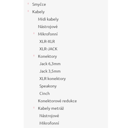
Smyčce
Kabely
Midi kabely
Nástrojové
Mikrofonní
XLR-XLR
XLR-JACK
Konektory
Jack 6,3mm
Jack 3,5mm
XLR konektory
Speakony
Cinch
Konektorové redukce
Kabely metráž
Nástrojové
Mikrofonní