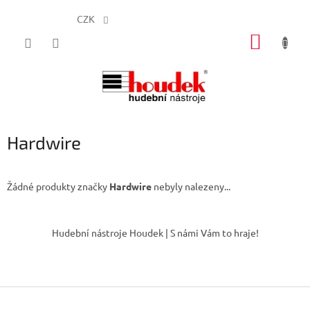
CZK
Přejít
NÁKUP
na
obsah
KOŠÍK
Hardwire
Žádné produkty značky
Hardwire
nebyly nalezeny...
Z
á
Hudební nástroje Houdek | S námi Vám to hraje!
p
a
t
í