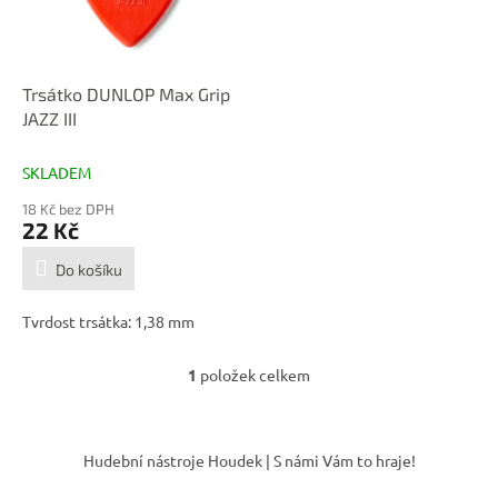
p
d
r
u
o
k
d
t
Trsátko DUNLOP Max Grip
u
ů
JAZZ III
k
t
SKLADEM
ů
18 Kč bez DPH
22 Kč
Do košíku
Tvrdost trsátka: 1,38 mm
1
položek celkem
O
v
l
Z
á
á
Hudební nástroje Houdek | S námi Vám to hraje!
d
p
a