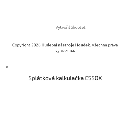
a
c
t
í
í
p
r
v
Vytvořil Shoptet
k
y
v
Copyright 2026
Hudební nástroje Houdek
. Všechna práva
ý
vyhrazena.
p
i
s
×
u
Splátková kalkulačka ESSOX