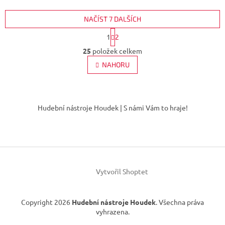
NAČÍST 7 DALŠÍCH
S
1
2
t
O
r
25
položek celkem
v
á
l
NAHORU
n
á
k
d
o
v
Z
a
á
c
á
Hudební nástroje Houdek | S námi Vám to hraje!
n
í
p
í
p
a
r
t
v
í
k
y
v
Vytvořil Shoptet
ý
p
i
Copyright 2026
Hudební nástroje Houdek
. Všechna práva
s
vyhrazena.
u