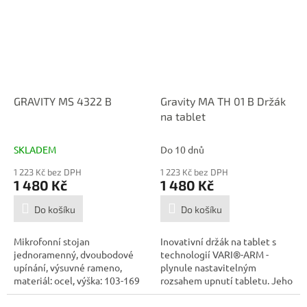
GRAVITY MS 4322 B
Gravity MA TH 01 B Držák
na tablet
SKLADEM
Do 10 dnů
1 223 Kč bez DPH
1 223 Kč bez DPH
1 480 Kč
1 480 Kč
Do košíku
Do košíku
Mikrofonní stojan
Inovativní držák na tablet s
jednoramenný, dvoubodové
technologií VARI®-ARM -
upínání, výsuvné rameno,
plynule nastavitelným
materiál: ocel, výška: 103-169
rozsahem upnutí tabletu. Jeho
cm, délka ramene:...
plynule...