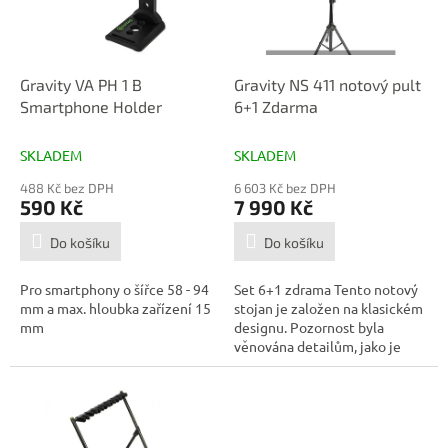
p
d
r
u
o
k
d
t
Gravity VA PH 1 B
Gravity NS 411 notový pult
u
ů
Smartphone Holder
6+1 Zdarma
k
t
SKLADEM
SKLADEM
ů
488 Kč bez DPH
6 603 Kč bez DPH
590 Kč
7 990 Kč
Do košíku
Do košíku
Pro smartphony o šířce 58 - 94
Set 6+1 zdrama Tento notový
mm a max. hloubka zařízení 15
stojan je založen na klasickém
mm
designu. Pozornost byla
věnována detailům, jako je
nosný...