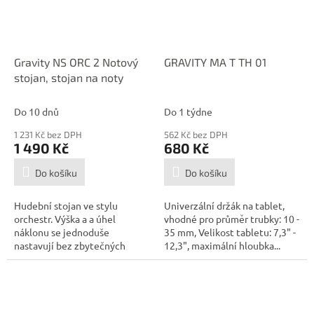
Gravity NS ORC 2 Notový
GRAVITY MA T TH 01
stojan, stojan na noty
Do 10 dnů
Do 1 týdne
1 231 Kč bez DPH
562 Kč bez DPH
1 490 Kč
680 Kč
Do košíku
Do košíku
Hudební stojan ve stylu
Univerzální držák na tablet,
orchestr. Výška a a úhel
vhodné pro průměr trubky: 10 -
náklonu se jednoduše
35 mm, Velikost tabletu: 7,3" -
nastavují bez zbytečných
12,3", maximální hloubka...
šroubů. Vyrobený z...