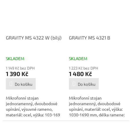
GRAVITY MS 4322 W (bílý)
GRAVITY MS 4321 B
SKLADEM
SKLADEM
1 149 Kč bez DPH
1 223 Kč bez DPH
1 390 Kč
1 480 Kč
Do košíku
Do košíku
Mikrofonní stojan
Mikrofonní stojan
jednoramenný, dvoubodové
jednoramenný, dvoubodové
upínání, výsuvné rameno,
upínání, materiál: ocel, výška:
materiál: ocel, výška: 103-169
1030-1690 mm, délka ramene:
cm, délka ramene:...
790 mm, barva:...