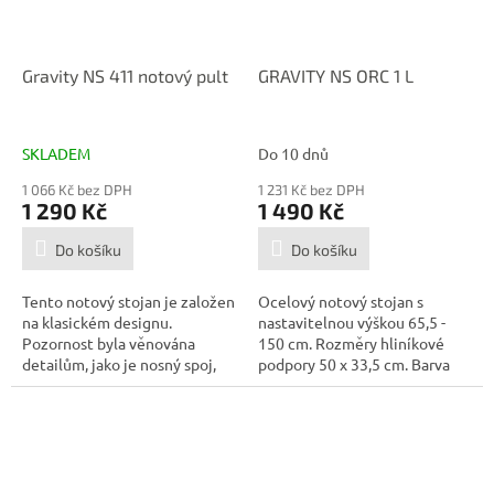
Gravity NS 411 notový pult
GRAVITY NS ORC 1 L
SKLADEM
Do 10 dnů
1 066 Kč bez DPH
1 231 Kč bez DPH
1 290 Kč
1 490 Kč
Do košíku
Do košíku
Tento notový stojan je založen
Ocelový notový stojan s
na klasickém designu.
nastavitelnou výškou 65,5 -
Pozornost byla věnována
150 cm. Rozměry hliníkové
detailům, jako je nosný spoj,
podpory 50 x 33,5 cm. Barva
který je...
černá,...