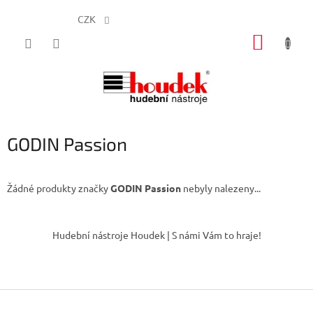
CZK
Přejít
NÁKUP
na
obsah
KOŠÍK
GODIN Passion
Žádné produkty značky
GODIN Passion
nebyly nalezeny...
Z
á
Hudební nástroje Houdek | S námi Vám to hraje!
p
a
t
í