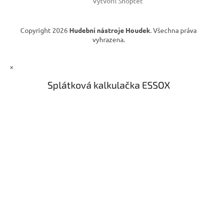
Vytvořil Shoptet
k
y
v
Copyright 2026
Hudební nástroje Houdek
. Všechna práva
ý
vyhrazena.
p
i
s
×
u
Splátková kalkulačka ESSOX