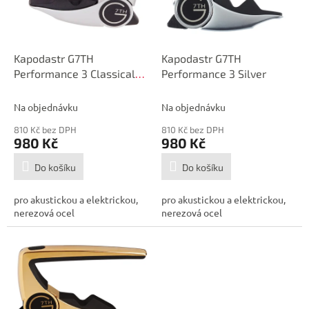
p
d
r
u
o
k
d
t
Kapodastr G7TH
Kapodastr G7TH
u
ů
Performance 3 Classical
Performance 3 Silver
k
Silver
t
Na objednávku
Na objednávku
ů
810 Kč bez DPH
810 Kč bez DPH
980 Kč
980 Kč
Do košíku
Do košíku
pro akustickou a elektrickou,
pro akustickou a elektrickou,
nerezová ocel
nerezová ocel