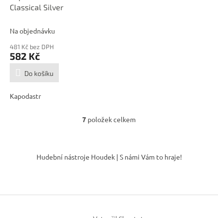
Classical Silver
Na objednávku
481 Kč bez DPH
582 Kč
Do košíku
Kapodastr
7
položek celkem
O
v
l
Z
á
á
Hudební nástroje Houdek | S námi Vám to hraje!
d
p
a
a
c
t
í
í
p
r
v